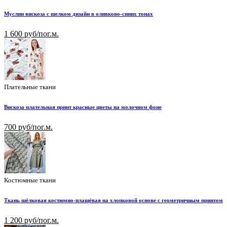
Муслин вискоза с шелком дизайн в оливково-синих тонах
1 600 руб/пог.м.
Плательные ткани
Вискоза плательная принт красные цветы на молочном фоне
700 руб/пог.м.
Костюмные ткани
Ткань шёлковая костюмно-плащёвая на хлопковой основе с геометричным принтом
1 200 руб/пог.м.