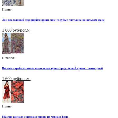
Принт
Лен плательный струящийся принт сине-голубые листья на ванильном фоне
1 000 руб/пог.м.
Штапель
Вискоза стрейч штапель плательная принт продольный купон с геометрией
1 600 руб/пог.м.
Принт
Муслин вискоза с шелком пионы на черном фоне