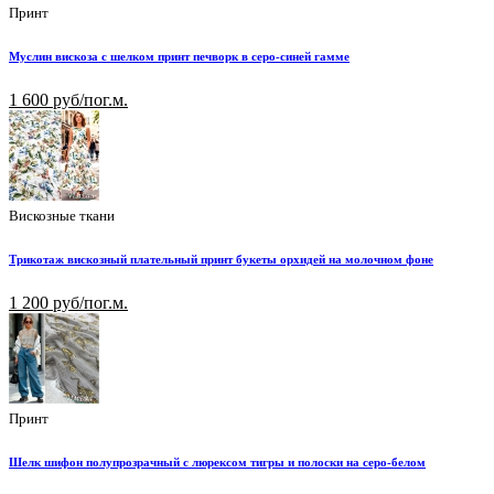
Принт
Муслин вискоза с шелком принт печворк в серо-синей гамме
1 600 руб/пог.м.
Вискозные ткани
Трикотаж вискозный плательный принт букеты орхидей на молочном фоне
1 200 руб/пог.м.
Принт
Шелк шифон полупрозрачный с люрексом тигры и полоски на серо-белом