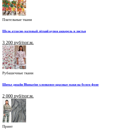
Плательные ткани
Шелк атласно-матовый лёгкий купон акварель и листья
3 200 руб/пог.м.
Рубашечные ткани
Шитье дизайн Blumarine хлопковое красные маки на белом фоне
2 000 руб/пог.м.
Принт