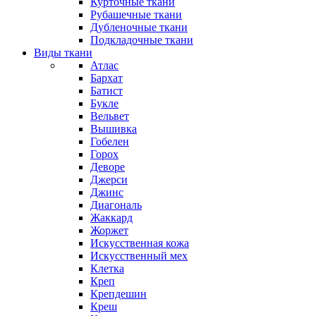
Курточные ткани
Рубашечные ткани
Дубленочные ткани
Подкладочные ткани
Виды ткани
Атлас
Бархат
Батист
Букле
Вельвет
Вышивка
Гобелен
Горох
Деворе
Джерси
Джинс
Диагональ
Жаккард
Жоржет
Искусственная кожа
Искусственный мех
Клетка
Креп
Крепдешин
Креш