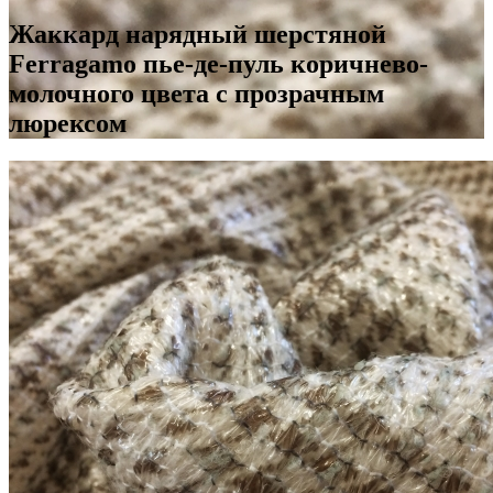
Жаккард нарядный шерстяной
Ferragamo пье-де-пуль коричнево-
молочного цвета с прозрачным
люрексом