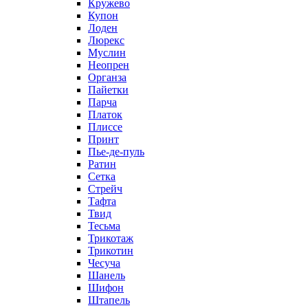
Кружево
Купон
Лоден
Люрекс
Муслин
Неопрен
Органза
Пайетки
Парча
Платок
Плиссе
Принт
Пье-де-пуль
Ратин
Сетка
Стрейч
Тафта
Твид
Тесьма
Трикотаж
Трикотин
Чесуча
Шанель
Шифон
Штапель