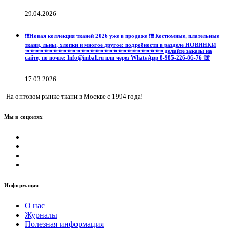
29.04.2026
❗️❗️❗️Новая коллекция тканей 2026 уже в продаже ❗️❗️❗️ Костюмные, плательные
ткани, льны, хлопки и многое другое: подробности в разделе НОВИНКИ
↠↠↠↠↠↠↠↠↠↠↠↠↠↠↠↠↠↠↠↠↠↠↠↠↠↠↠↠↠↠ делайте заказы на
сайте, по почте: Info@imbal.ru или через Whats App 8-985-226-86-76 ☏
17.03.2026
На оптовом рынке ткани в Москве с 1994 года!
Мы в соцсетях
Информация
О нас
Журналы
Полезная информация