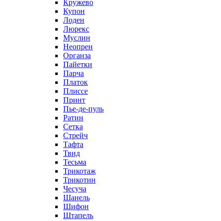
Кружево
Купон
Лоден
Люрекс
Муслин
Неопрен
Органза
Пайетки
Парча
Платок
Плиссе
Принт
Пье-де-пуль
Ратин
Сетка
Стрейч
Тафта
Твид
Тесьма
Трикотаж
Трикотин
Чесуча
Шанель
Шифон
Штапель