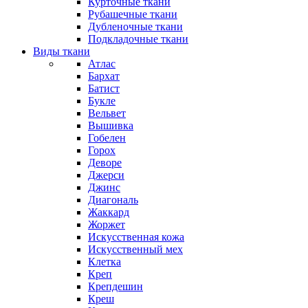
Курточные ткани
Рубашечные ткани
Дубленочные ткани
Подкладочные ткани
Виды ткани
Атлас
Бархат
Батист
Букле
Вельвет
Вышивка
Гобелен
Горох
Деворе
Джерси
Джинс
Диагональ
Жаккард
Жоржет
Искусственная кожа
Искусственный мех
Клетка
Креп
Крепдешин
Креш