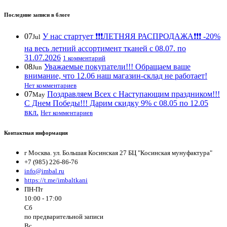
Последние записи в блоге
07
У нас стартует ❗️❗️❗️ЛЕТНЯЯ РАСПРОДАЖА❗️❗️❗️ -20%
Jul
на весь летний ассортимент тканей с 08.07. по
31.07.2026
1 комментарий
08
Уважаемые покупатели!!! Обращаем ваше
Jun
внимание, что 12.06 наш магазин-склад не работает!
Нет комментариев
07
Поздравляем Всех с Наступающим праздником!!!
May
С Днем Победы!!! Дарим скидку 9% с 08.05 по 12.05
вкл.
Нет комментариев
Контактная информация
г Москва. ул. Большая Косинская 27 БЦ "Косинская мунуфактура"
+7 (985) 226-86-76
info@imbal.ru
https://t.me/imbaltkani
ПН-Пт
10:00 - 17:00
Сб
по предварительной записи
Вс