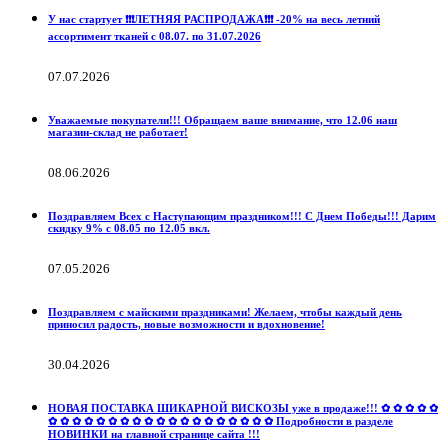
У нас стартует ❗️❗️❗️ЛЕТНЯЯ РАСПРОДАЖА❗️❗️❗️ -20% на весь летний
ассортимент тканей с 08.07. по 31.07.2026
07.07.2026
Уважаемые покупатели!!! Обращаем ваше внимание, что 12.06 наш
магазин-склад не работает!
08.06.2026
Поздравляем Всех с Наступающим праздником!!! С Днем Победы!!! Дарим
скидку 9% с 08.05 по 12.05 вкл.
07.05.2026
Поздравляем с майскими праздниками! Желаем, чтобы каждый день
приносил радость, новые возможности и вдохновение!
30.04.2026
НОВАЯ ПОСТАВКА ШИКАРНОЙ ВИСКОЗЫ уже в продаже!!! ✿ ✿ ✿ ✿ ✿
✿ ✿ ✿ ✿ ✿ ✿ ✿ ✿ ✿ ✿ ✿ ✿ ✿ ✿ ✿ ✿ ✿ ✿ ✿ Подробности в разделе
НОВИНКИ на главной странице сайта !!!