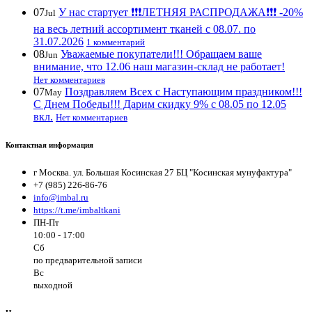
07
У нас стартует ❗️❗️❗️ЛЕТНЯЯ РАСПРОДАЖА❗️❗️❗️ -20%
Jul
на весь летний ассортимент тканей с 08.07. по
31.07.2026
1 комментарий
08
Уважаемые покупатели!!! Обращаем ваше
Jun
внимание, что 12.06 наш магазин-склад не работает!
Нет комментариев
07
Поздравляем Всех с Наступающим праздником!!!
May
С Днем Победы!!! Дарим скидку 9% с 08.05 по 12.05
вкл.
Нет комментариев
Контактная информация
г Москва. ул. Большая Косинская 27 БЦ "Косинская мунуфактура"
+7 (985) 226-86-76
info@imbal.ru
https://t.me/imbaltkani
ПН-Пт
10:00 - 17:00
Сб
по предварительной записи
Вс
выходной