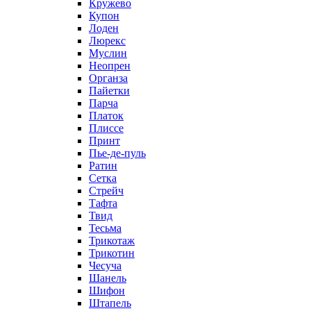
Кружево
Купон
Лоден
Люрекс
Муслин
Неопрен
Органза
Пайетки
Парча
Платок
Плиссе
Принт
Пье-де-пуль
Ратин
Сетка
Стрейч
Тафта
Твид
Тесьма
Трикотаж
Трикотин
Чесуча
Шанель
Шифон
Штапель