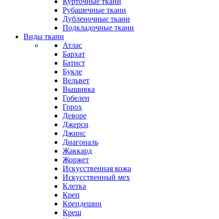
Курточные ткани
Рубашечные ткани
Дубленочные ткани
Подкладочные ткани
Виды ткани
Атлас
Бархат
Батист
Букле
Вельвет
Вышивка
Гобелен
Горох
Деворе
Джерси
Джинс
Диагональ
Жаккард
Жоржет
Искусственная кожа
Искусственный мех
Клетка
Креп
Крепдешин
Креш