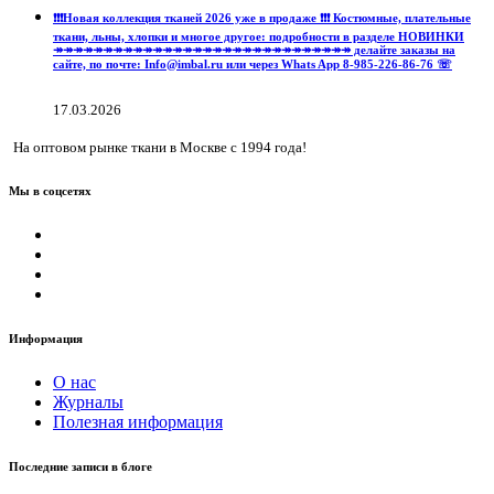
❗️❗️❗️Новая коллекция тканей 2026 уже в продаже ❗️❗️❗️ Костюмные, плательные
ткани, льны, хлопки и многое другое: подробности в разделе НОВИНКИ
↠↠↠↠↠↠↠↠↠↠↠↠↠↠↠↠↠↠↠↠↠↠↠↠↠↠↠↠↠↠ делайте заказы на
сайте, по почте: Info@imbal.ru или через Whats App 8-985-226-86-76 ☏
17.03.2026
На оптовом рынке ткани в Москве с 1994 года!
Мы в соцсетях
Информация
О нас
Журналы
Полезная информация
Последние записи в блоге