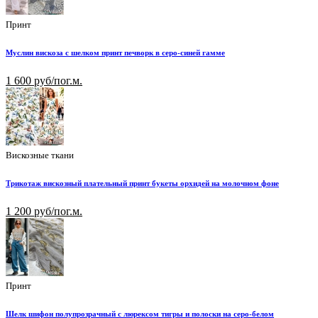
Принт
Муслин вискоза с шелком принт печворк в серо-синей гамме
1 600 руб/пог.м.
Вискозные ткани
Трикотаж вискозный плательный принт букеты орхидей на молочном фоне
1 200 руб/пог.м.
Принт
Шелк шифон полупрозрачный с люрексом тигры и полоски на серо-белом