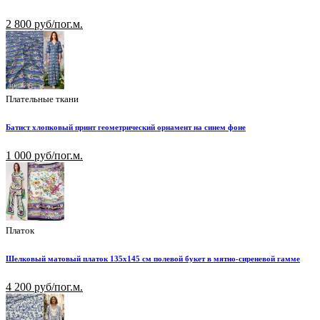
2 800 руб/пог.м.
Плательные ткани
Батист хлопковый принт геометрический орнамент на синем фоне
1 000 руб/пог.м.
Платок
Шелковый матовый платок 135х145 см полевой букет в мятно-сиреневой гамме
4 200 руб/пог.м.