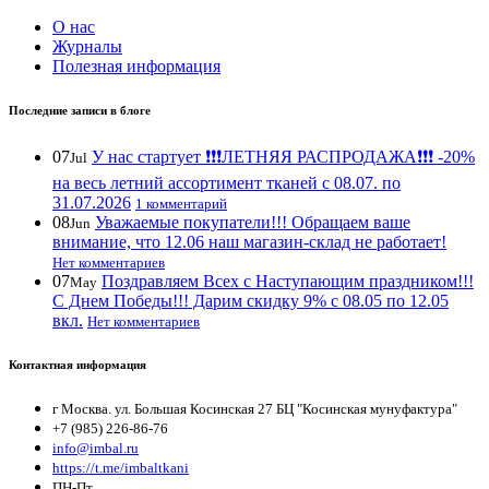
О нас
Журналы
Полезная информация
Последние записи в блоге
07
У нас стартует ❗️❗️❗️ЛЕТНЯЯ РАСПРОДАЖА❗️❗️❗️ -20%
Jul
на весь летний ассортимент тканей с 08.07. по
31.07.2026
1 комментарий
08
Уважаемые покупатели!!! Обращаем ваше
Jun
внимание, что 12.06 наш магазин-склад не работает!
Нет комментариев
07
Поздравляем Всех с Наступающим праздником!!!
May
С Днем Победы!!! Дарим скидку 9% с 08.05 по 12.05
вкл.
Нет комментариев
Контактная информация
г Москва. ул. Большая Косинская 27 БЦ "Косинская мунуфактура"
+7 (985) 226-86-76
info@imbal.ru
https://t.me/imbaltkani
ПН-Пт