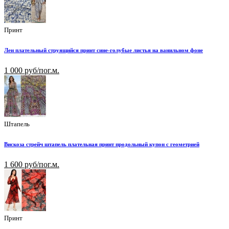
Принт
Лен плательный струящийся принт сине-голубые листья на ванильном фоне
1 000 руб/пог.м.
Штапель
Вискоза стрейч штапель плательная принт продольный купон с геометрией
1 600 руб/пог.м.
Принт