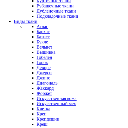
Курточные ткани
Рубашечные ткани
Дубленочные ткани
Подкладочные ткани
Виды ткани
Атлас
Бархат
Батист
Букле
Вельвет
Вышивка
Гобелен
Горох
Деворе
Джерси
Джинс
Диагональ
Жаккард
Жоржет
Искусственная кожа
Искусственный мех
Клетка
Креп
Крепдешин
Креш