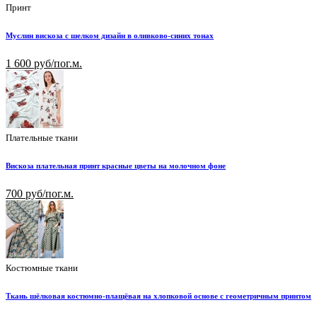
Принт
Муслин вискоза с шелком дизайн в оливково-синих тонах
1 600 руб/пог.м.
Плательные ткани
Вискоза плательная принт красные цветы на молочном фоне
700 руб/пог.м.
Костюмные ткани
Ткань шёлковая костюмно-плащёвая на хлопковой основе с геометричным принтом