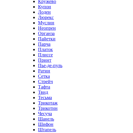
Кружево
Купон
Лоден
Люрекс
Муслин
Неопрен
Органза
Пайетки
Парча
Платок
Плиссе
Принт
Пье-де-пуль
Ратин
Сетка
Стрейч
Тафта
Твид
Тесьма
Трикотаж
Трикотин
Чесуча
Шанель
Шифон
Штапель