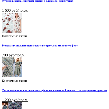
Муслин вискоза с шелком дизайн в оливково-синих тонах
1 600 руб/пог.м.
Плательные ткани
Вискоза плательная принт красные цветы на молочном фоне
700 руб/пог.м.
Костюмные ткани
Ткань шёлковая костюмно-плащёвая на хлопковой основе с геометричным принтом
1 200 руб/пог.м.