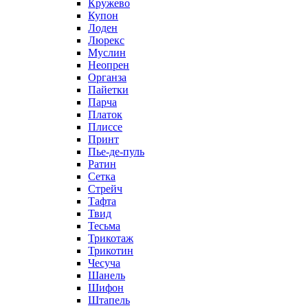
Кружево
Купон
Лоден
Люрекс
Муслин
Неопрен
Органза
Пайетки
Парча
Платок
Плиссе
Принт
Пье-де-пуль
Ратин
Сетка
Стрейч
Тафта
Твид
Тесьма
Трикотаж
Трикотин
Чесуча
Шанель
Шифон
Штапель