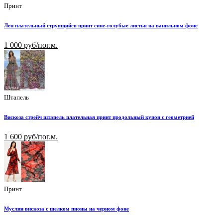
Принт
Лен плательный струящийся принт сине-голубые листья на ванильном фоне
1 000 руб/пог.м.
Штапель
Вискоза стрейч штапель плательная принт продольный купон с геометрией
1 600 руб/пог.м.
Принт
Муслин вискоза с шелком пионы на черном фоне