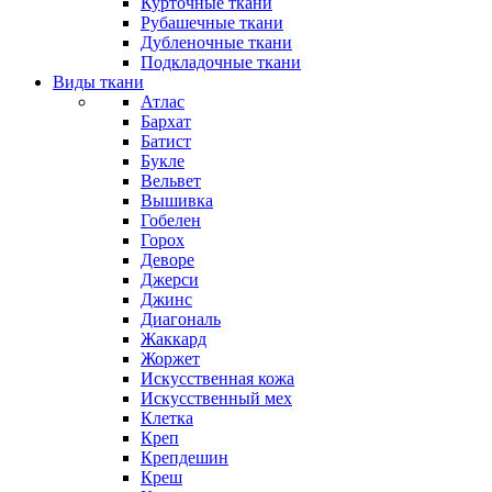
Курточные ткани
Рубашечные ткани
Дубленочные ткани
Подкладочные ткани
Виды ткани
Атлас
Бархат
Батист
Букле
Вельвет
Вышивка
Гобелен
Горох
Деворе
Джерси
Джинс
Диагональ
Жаккард
Жоржет
Искусственная кожа
Искусственный мех
Клетка
Креп
Крепдешин
Креш