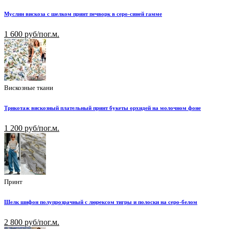
Муслин вискоза с шелком принт печворк в серо-синей гамме
1 600 руб/пог.м.
Вискозные ткани
Трикотаж вискозный плательный принт букеты орхидей на молочном фоне
1 200 руб/пог.м.
Принт
Шелк шифон полупрозрачный с люрексом тигры и полоски на серо-белом
2 800 руб/пог.м.