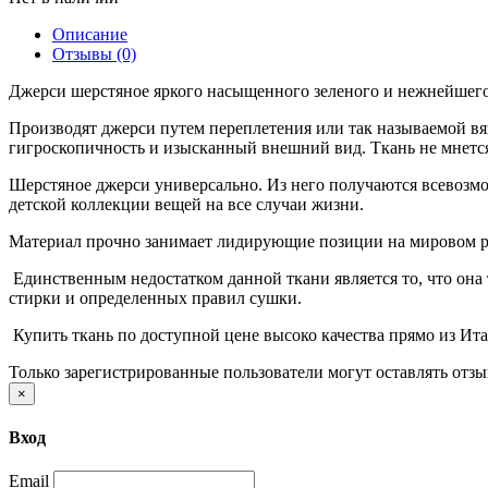
Описание
Отзывы (0)
Джерси шерстяное яркого насыщенного зеленого и нежнейшего
Производят джерси путем переплетения или так называемой вяз
гигроскопичность и изысканный внешний вид. Ткань не мнется
Шерстяное джерси универсально. Из него получаются всевозмо
детской коллекции вещей на все случаи жизни.
Материал прочно занимает лидирующие позиции на мировом ры
Единственным недостатком данной ткани является то, что она т
стирки и определенных правил сушки.
Купить ткань по доступной цене высоко качества прямо из И
Только зарегистрированные пользователи могут оставлять отз
×
Вход
Email