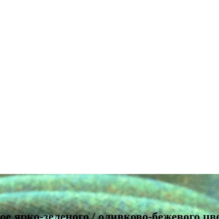
е ярко-зеленого / оливково-бежевого цв