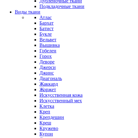
Дубленочные ткани
Подкладочные ткани
Виды ткани
Атлас
Бархат
Батист
Букле
Вельвет
Вышивка
Гобелен
Горох
Деворе
Джерси
Джинс
Диагональ
Жаккард
Жоржет
Искусственная кожа
Искусственный мех
Клетка
Креп
Крепдешин
Креш
Кружево
Купон