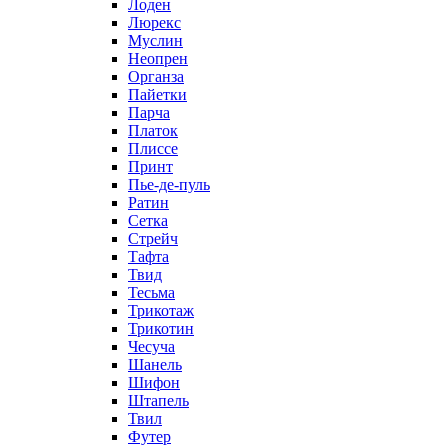
Лоден
Люрекс
Муслин
Неопрен
Органза
Пайетки
Парча
Платок
Плиссе
Принт
Пье-де-пуль
Ратин
Сетка
Стрейч
Тафта
Твид
Тесьма
Трикотаж
Трикотин
Чесуча
Шанель
Шифон
Штапель
Твил
Футер