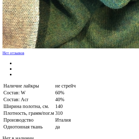
Нет отзывов
Наличие лайкры
не стрейч
Состав: W
60%
Состав: Acr
40%
Ширина полотна, см.
140
Плотность, грамм/пог.м
310
Производство
Италия
Однотонная ткань
да
Нет в наличии