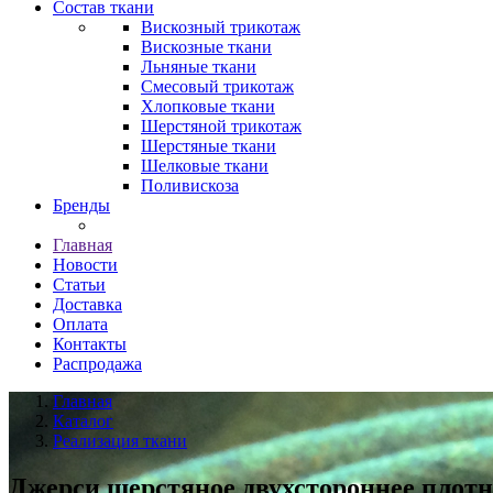
Состав ткани
Вискозный трикотаж
Вискозные ткани
Льняные ткани
Смесовый трикотаж
Хлопковые ткани
Шерстяной трикотаж
Шерстяные ткани
Шелковые ткани
Поливискоза
Бренды
Главная
Новости
Статьи
Доставка
Оплата
Контакты
Распродажа
Главная
Каталог
Реализация ткани
Джерси шерстяное двухстороннее плотно