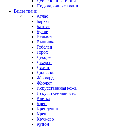
Дубленочные ткани
Подкладочные ткани
Виды ткани
Атлас
Бархат
Батист
Букле
Вельвет
Вышивка
Гобелен
Горох
Деворе
Джерси
Джинс
Диагональ
Жаккард
Жоржет
Искусственная кожа
Искусственный мех
Клетка
Креп
Крепдешин
Креш
Кружево
Купон