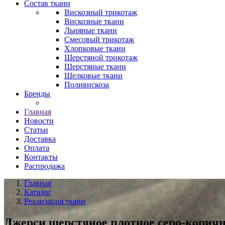
Состав ткани
Вискозный трикотаж
Вискозные ткани
Льняные ткани
Смесовый трикотаж
Хлопковые ткани
Шерстяной трикотаж
Шерстяные ткани
Шелковые ткани
Поливискоза
Бренды
Главная
Новости
Статьи
Доставка
Оплата
Контакты
Распродажа
Главная
Каталог
Реализация ткани
Джерси шерстяное плотное серо-коричн