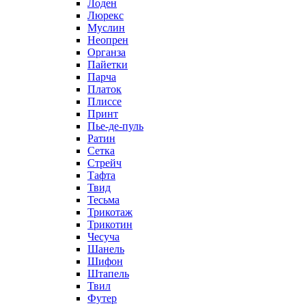
Лоден
Люрекс
Муслин
Неопрен
Органза
Пайетки
Парча
Платок
Плиссе
Принт
Пье-де-пуль
Ратин
Сетка
Стрейч
Тафта
Твид
Тесьма
Трикотаж
Трикотин
Чесуча
Шанель
Шифон
Штапель
Твил
Футер