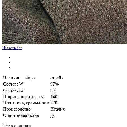
Нет отзывов
Наличие лайкры
стрейч
Состав: W
97%
Состав: Ly
3%
Ширина полотна, см.
140
Плотность, грамм/пог.м
270
Производство
Италия
Однотонная ткань
да
Нет в наличии