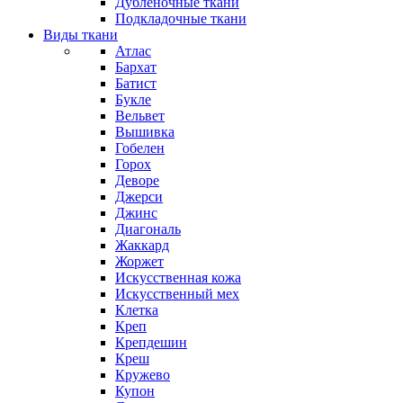
Дубленочные ткани
Подкладочные ткани
Виды ткани
Атлас
Бархат
Батист
Букле
Вельвет
Вышивка
Гобелен
Горох
Деворе
Джерси
Джинс
Диагональ
Жаккард
Жоржет
Искусственная кожа
Искусственный мех
Клетка
Креп
Крепдешин
Креш
Кружево
Купон