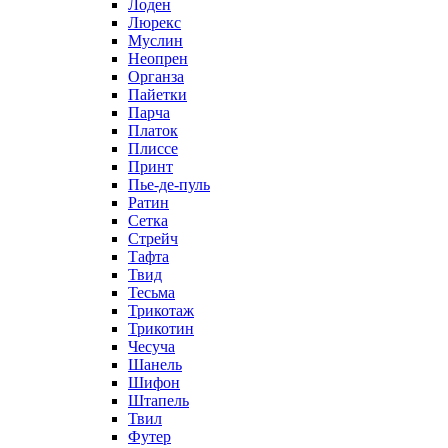
Лоден
Люрекс
Муслин
Неопрен
Органза
Пайетки
Парча
Платок
Плиссе
Принт
Пье-де-пуль
Ратин
Сетка
Стрейч
Тафта
Твид
Тесьма
Трикотаж
Трикотин
Чесуча
Шанель
Шифон
Штапель
Твил
Футер