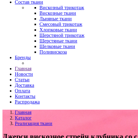
Состав ткани
Вискозный трикотаж
Вискозные ткани
Льняные ткани
Смесовый трикотаж
Хлопковые ткани
Шерстяной трикотаж
Шерстяные ткани
Шелковые ткани
Поливискоза
Бренды
Главная
Новости
Статьи
Доставка
Оплата
Контакты
Распродажа
Главная
Каталог
Реализация ткани
Джерси вискозное стрейч клубника со 