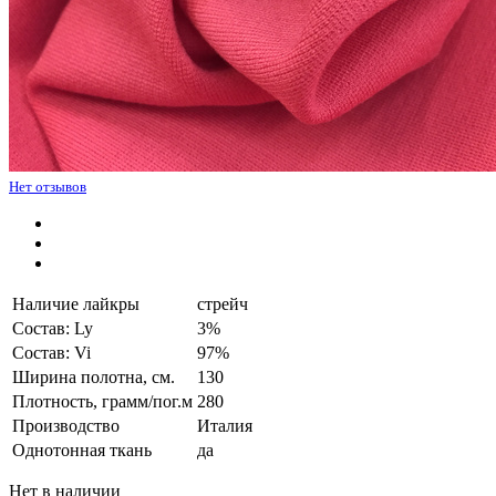
Нет отзывов
Наличие лайкры
стрейч
Состав: Ly
3%
Состав: Vi
97%
Ширина полотна, см.
130
Плотность, грамм/пог.м
280
Производство
Италия
Однотонная ткань
да
Нет в наличии