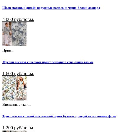
Шелк матовый дизайн радужные полосы и черно-белый леопард
4 000 руб/пог.м.
Принт
Муслин вискоза с шелком принт печворк в серо-синей гамме
1 600 руб/пог.м.
Вискозные ткани
Трикотаж вискозный плательный принт букеты орхидей на молочном фоне
1 200 руб/пог.м.