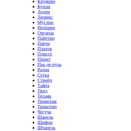
Кружево
Купон
Лоден
Люрекс
Муслин
Неопрен
Органза
Пайетки
Парча
Платок
Плиссе
Принт
Пье-де-пуль
Ратин
Сетка
Стрейч
Тафта
Твид
Тесьма
Трикотаж
Трикотин
Чесуча
Шанель
Шифон
Штапель