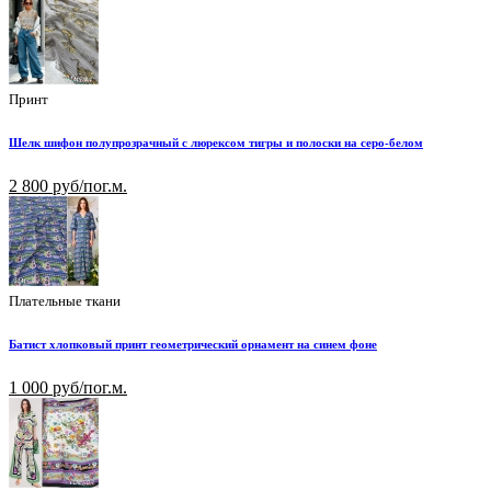
Принт
Шелк шифон полупрозрачный с люрексом тигры и полоски на серо-белом
2 800 руб/пог.м.
Плательные ткани
Батист хлопковый принт геометрический орнамент на синем фоне
1 000 руб/пог.м.