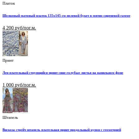
Платок
Шелковый матовый платок 135х145 см полевой букет в мятно-сиреневой гамме
4 200 руб/пог.м.
Принт
Лен плательный струящийся принт сине-голубые листья на ванильном фоне
1 000 руб/пог.м.
Штапель
Вискоза стрейч штапель плательная принт продольный купон с геометрией