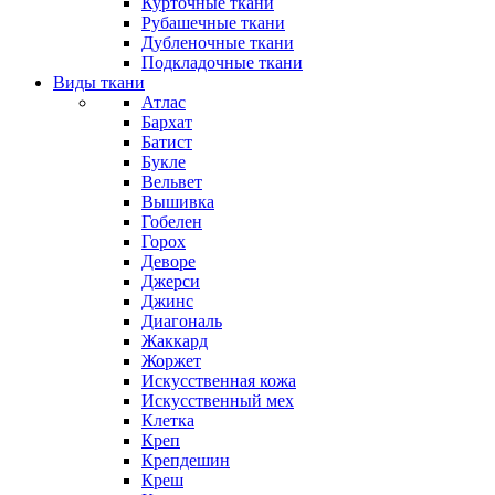
Курточные ткани
Рубашечные ткани
Дубленочные ткани
Подкладочные ткани
Виды ткани
Атлас
Бархат
Батист
Букле
Вельвет
Вышивка
Гобелен
Горох
Деворе
Джерси
Джинс
Диагональ
Жаккард
Жоржет
Искусственная кожа
Искусственный мех
Клетка
Креп
Крепдешин
Креш