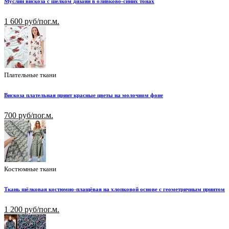
Муслин вискоза с шелком дизайн в оливково-синих тонах
1 600 руб/пог.м.
Плательные ткани
Вискоза плательная принт красные цветы на молочном фоне
700 руб/пог.м.
Костюмные ткани
Ткань шёлковая костюмно-плащёвая на хлопковой основе с геометричным принтом
1 200 руб/пог.м.