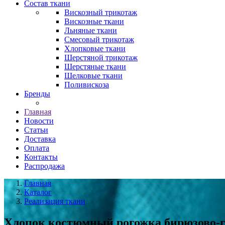
Состав ткани
Вискозный трикотаж
Вискозные ткани
Льняные ткани
Смесовый трикотаж
Хлопковые ткани
Шерстяной трикотаж
Шерстяные ткани
Шелковые ткани
Поливискоза
Бренды
Главная
Новости
Статьи
Доставка
Оплата
Контакты
Распродажа
Главная
Каталог
Реализация ткани
Хлопок костюмный рогожка бирюзово-г