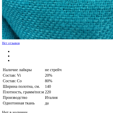
Нет отзывов
Наличие лайкры
не стрейч
Состав: Vi
20%
Состав: Co
80%
Ширина полотна, см.
140
Плотность, грамм/пог.м
220
Производство
Италия
Однотонная ткань
да
Нет в наличии