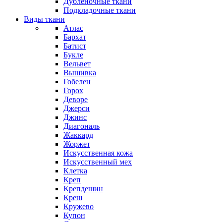
Дубленочные ткани
Подкладочные ткани
Виды ткани
Атлас
Бархат
Батист
Букле
Вельвет
Вышивка
Гобелен
Горох
Деворе
Джерси
Джинс
Диагональ
Жаккард
Жоржет
Искусственная кожа
Искусственный мех
Клетка
Креп
Крепдешин
Креш
Кружево
Купон