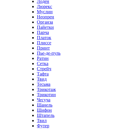
Лоден
Люрекс
Муслин
Неопрен
Органза
Пайетки
Парча
Платок
Плиссе
Принт
Пье-де-пуль
Ратин
Сетка
Стрейч
Тафта
Твид
Тесьма
Трикотаж
Трикотин
Чесуча
Шанель
Шифон
Штапель
Твил
Футер