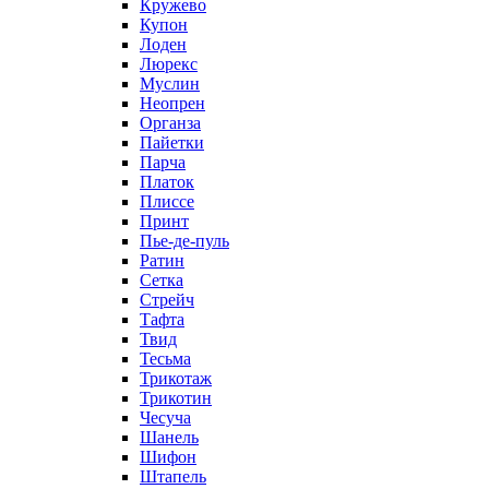
Кружево
Купон
Лоден
Люрекс
Муслин
Неопрен
Органза
Пайетки
Парча
Платок
Плиссе
Принт
Пье-де-пуль
Ратин
Сетка
Стрейч
Тафта
Твид
Тесьма
Трикотаж
Трикотин
Чесуча
Шанель
Шифон
Штапель