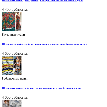
Шелк матовый стрейч дизайн разноцветные мазки на черном фоне
4 400 руб/пог.м.
Блузочные ткани
Шелк креповый дизайн цепи и ремни в терракотово-бирюзовых тонах
4 600 руб/пог.м.
Рубашечные ткани
Шелк матовый дизайн радужные полосы и черно-белый леопард
4 000 руб/пог.м.