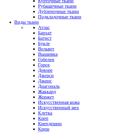
Курточные ткани
Рубашечные ткани
Дубленочные ткани
Подкладочные ткани
Виды ткани
Атлас
Бархат
Батист
Букле
Вельвет
Вышивка
Гобелен
Горох
Деворе
Джерси
Джинс
Диагональ
Жаккард
Жоржет
Искусственная кожа
Искусственный мех
Клетка
Креп
Крепдешин
Креш