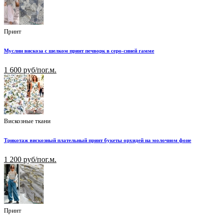
Принт
Муслин вискоза с шелком принт печворк в серо-синей гамме
1 600 руб/пог.м.
Вискозные ткани
Трикотаж вискозный плательный принт букеты орхидей на молочном фоне
1 200 руб/пог.м.
Принт