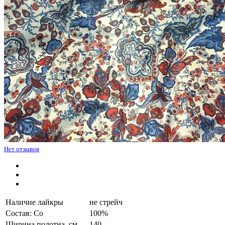
Нет отзывов
Наличие лайкры
не стрейч
Состав: Co
100%
Ширина полотна, см.
140