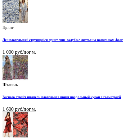
Принт
Лен плательный струящийся принт сине-голубые листья на ванильном фоне
1 000 руб/пог.м.
Штапель
Вискоза стрейч штапель плательная принт продольный купон с геометрией
1 600 руб/пог.м.