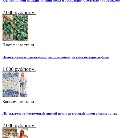
Хлопок тонкий нарядный принт розы и абстракция с золотыми горошками
2 000 руб/пог.м.
Плательные ткани
Летняя джинса стрейч принт растительный рисунок на черном фоне
1 800 руб/пог.м.
Костюмные ткани
Лён плательно-костюмный мягкий принт цветочный купон с синих тонах
2 000 руб/пог.м.