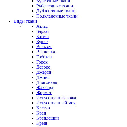
Курточные ткани
Рубашечные ткани
Дубленочные ткани
Подкладочные ткани
Виды ткани
Атлас
Бархат
Батист
Букле
Вельвет
Вышивка
Гобелен
Горох
Деворе
Джерси
Джинс
Диагональ
Жаккард
Жоржет
Искусственная кожа
Искусственный мех
Клетка
Креп
Крепдешин
Креш