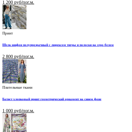
1 200 руб/пог.м.
Принт
Шелк шифон полупрозрачный с люрексом тигры и полоски на серо-белом
2 800 руб/пог.м.
Плательные ткани
Батист хлопковый принт геометрический орнамент на синем фоне
1 000 руб/пог.м.