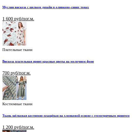
Муслин вискоза с шелком дизайн в оливково-синих тонах
1 600 руб/пог.м.
Плательные ткани
Вискоза плательная принт красные цветы на молочном фоне
700 руб/пог.м.
Костюмные ткани
Ткань шёлковая костюмно-плащёвая на хлопковой основе с геометричным принтом
1 200 руб/пог.м.