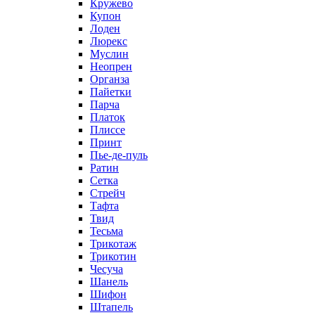
Кружево
Купон
Лоден
Люрекс
Муслин
Неопрен
Органза
Пайетки
Парча
Платок
Плиссе
Принт
Пье-де-пуль
Ратин
Сетка
Стрейч
Тафта
Твид
Тесьма
Трикотаж
Трикотин
Чесуча
Шанель
Шифон
Штапель