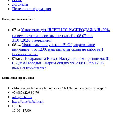
Журналы
Полезная информация
Последние записи в блоге
07
У нас стартует ❗️❗️❗️ЛЕТНЯЯ РАСПРОДАЖА❗️❗️❗️ -20%
Jul
на весь летний ассортимент тканей с 08.07. по
31.07.2026
1 комментарий
08
Уважаемые покупатели!!! Обращаем ваше
Jun
внимание, что 12.06 наш магазин-склад не работает!
Нет комментариев
07
Поздравляем Всех с Наступающим праздником!!!
May
С Днем Победы!!! Дарим скидку 9% с 08.05 по 12.05
вкл.
Нет комментариев
Контактная информация
г Москва. ул. Большая Косинская 27 БЦ "Косинская мунуфактура"
+7 (985) 226-86-76
info@imbal.ru
https://t.me/imbaltkani
ПН-Пт
10:00 - 17:00