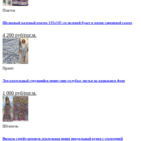
Платок
Шелковый матовый платок 135х145 см полевой букет в мятно-сиреневой гамме
4 200 руб/пог.м.
Принт
Лен плательный струящийся принт сине-голубые листья на ванильном фоне
1 000 руб/пог.м.
Штапель
Вискоза стрейч штапель плательная принт продольный купон с геометрией