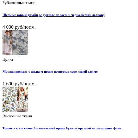
Рубашечные ткани
Шелк матовый дизайн радужные полосы и черно-белый леопард
4 000 руб/пог.м.
Принт
Муслин вискоза с шелком принт печворк в серо-синей гамме
1 600 руб/пог.м.
Вискозные ткани
Трикотаж вискозный плательный принт букеты орхидей на молочном фоне