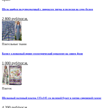
Шелк шифон полупрозрачный с люрексом тигры и полоски на серо-белом
2 800 руб/пог.м.
Плательные ткани
Батист хлопковый принт геометрический орнамент на синем фоне
1 000 руб/пог.м.
Платок
Шелковый матовый платок 135х145 см полевой букет в мятно-сиреневой гамме
4 200 руб/пог.м.