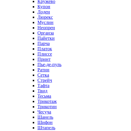
Кружево
Купон
Лоден
Люрекс
Муслин
Неопрен
Органза
Пайетки
Парча
Платок
Плиссе
Принт
Пье-де-пуль
Ратин
Сетка
Стрейч
Тафта
Твид
Тесьма
Трикотаж
Трикотин
Чесуча
Шанель
Шифон
Штапель