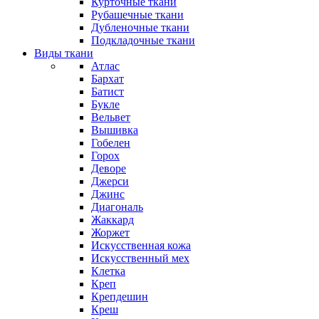
Курточные ткани
Рубашечные ткани
Дубленочные ткани
Подкладочные ткани
Виды ткани
Атлас
Бархат
Батист
Букле
Вельвет
Вышивка
Гобелен
Горох
Деворе
Джерси
Джинс
Диагональ
Жаккард
Жоржет
Искусственная кожа
Искусственный мех
Клетка
Креп
Крепдешин
Креш