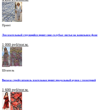
Принт
Лен плательный струящийся принт сине-голубые листья на ванильном фоне
1 000 руб/пог.м.
Штапель
Вискоза стрейч штапель плательная принт продольный купон с геометрией
1 600 руб/пог.м.