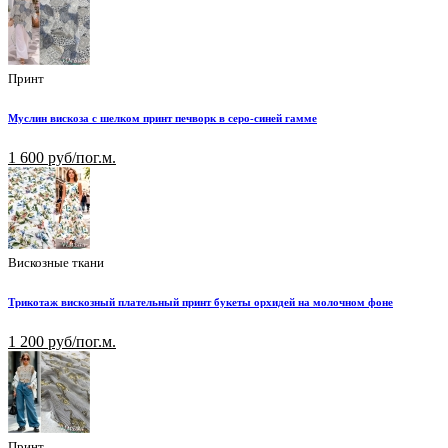
Принт
Муслин вискоза с шелком принт печворк в серо-синей гамме
1 600 руб/пог.м.
Вискозные ткани
Трикотаж вискозный плательный принт букеты орхидей на молочном фоне
1 200 руб/пог.м.
Принт