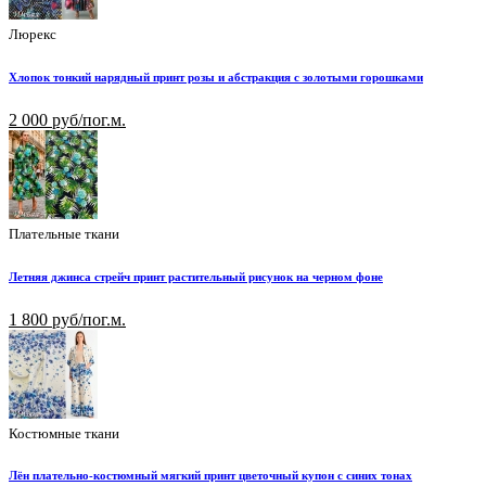
Люрекс
Хлопок тонкий нарядный принт розы и абстракция с золотыми горошками
2 000 руб/пог.м.
Плательные ткани
Летняя джинса стрейч принт растительный рисунок на черном фоне
1 800 руб/пог.м.
Костюмные ткани
Лён плательно-костюмный мягкий принт цветочный купон с синих тонах