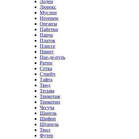
Лоден
Люрекс
Муслин
Неопрен
Органза
Пайетки
Парча
Платок
Плиссе
Принт
Пье-де-пуль
Ратин
Сетка
Стрейч
Тафта
Твид
Тесьма
Трикотаж
Трикотин
Чесуча
Шанель
Шифон
Штапель
Твил
Футер