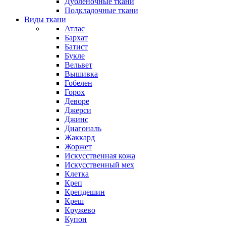
Дубленочные ткани
Подкладочные ткани
Виды ткани
Атлас
Бархат
Батист
Букле
Вельвет
Вышивка
Гобелен
Горох
Деворе
Джерси
Джинс
Диагональ
Жаккард
Жоржет
Искусственная кожа
Искусственный мех
Клетка
Креп
Крепдешин
Креш
Кружево
Купон