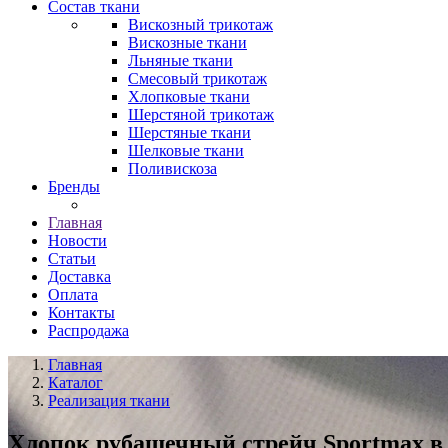
Состав ткани
Вискозный трикотаж
Вискозные ткани
Льняные ткани
Смесовый трикотаж
Хлопковые ткани
Шерстяной трикотаж
Шерстяные ткани
Шелковые ткани
Поливискоза
Бренды
Главная
Новости
Статьи
Доставка
Оплата
Контакты
Распродажа
Главная
Каталог
Реализация ткани
Хлопок рубашечный стрейч Sportmax в