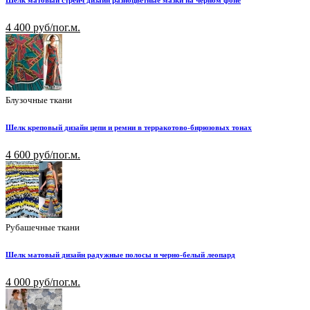
Шелк матовый стрейч дизайн разноцветные мазки на черном фоне
4 400 руб/пог.м.
Блузочные ткани
Шелк креповый дизайн цепи и ремни в терракотово-бирюзовых тонах
4 600 руб/пог.м.
Рубашечные ткани
Шелк матовый дизайн радужные полосы и черно-белый леопард
4 000 руб/пог.м.