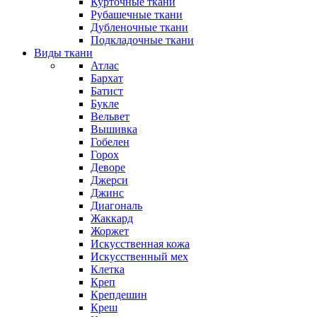
Курточные ткани
Рубашечные ткани
Дубленочные ткани
Подкладочные ткани
Виды ткани
Атлас
Бархат
Батист
Букле
Вельвет
Вышивка
Гобелен
Горох
Деворе
Джерси
Джинс
Диагональ
Жаккард
Жоржет
Искусственная кожа
Искусственный мех
Клетка
Креп
Крепдешин
Креш