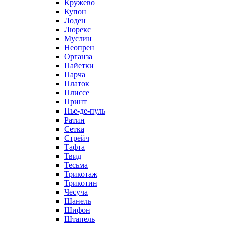
Кружево
Купон
Лоден
Люрекс
Муслин
Неопрен
Органза
Пайетки
Парча
Платок
Плиссе
Принт
Пье-де-пуль
Ратин
Сетка
Стрейч
Тафта
Твид
Тесьма
Трикотаж
Трикотин
Чесуча
Шанель
Шифон
Штапель