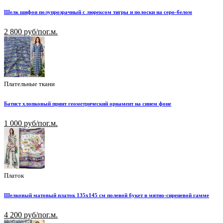
Шелк шифон полупрозрачный с люрексом тигры и полоски на серо-белом
2 800 руб/пог.м.
Плательные ткани
Батист хлопковый принт геометрический орнамент на синем фоне
1 000 руб/пог.м.
Платок
Шелковый матовый платок 135х145 см полевой букет в мятно-сиреневой гамме
4 200 руб/пог.м.