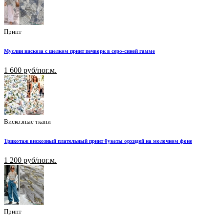
Принт
Муслин вискоза с шелком принт печворк в серо-синей гамме
1 600 руб/пог.м.
Вискозные ткани
Трикотаж вискозный плательный принт букеты орхидей на молочном фоне
1 200 руб/пог.м.
Принт