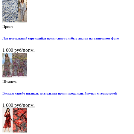
Принт
Лен плательный струящийся принт сине-голубые листья на ванильном фоне
1 000 руб/пог.м.
Штапель
Вискоза стрейч штапель плательная принт продольный купон с геометрией
1 600 руб/пог.м.