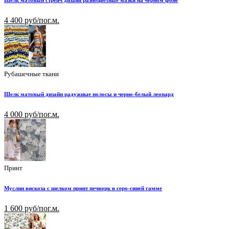
Шелк матовый стрейч дизайн разноцветные мазки на черном фоне
4 400 руб/пог.м.
Рубашечные ткани
Шелк матовый дизайн радужные полосы и черно-белый леопард
4 000 руб/пог.м.
Принт
Муслин вискоза с шелком принт печворк в серо-синей гамме
1 600 руб/пог.м.