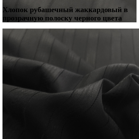
Хлопок рубашечный жаккардовый в
прозрачную полоску черного цвета