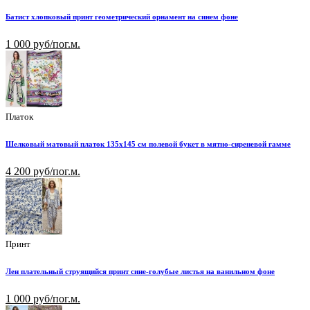
Батист хлопковый принт геометрический орнамент на синем фоне
1 000 руб/пог.м.
Платок
Шелковый матовый платок 135х145 см полевой букет в мятно-сиреневой гамме
4 200 руб/пог.м.
Принт
Лен плательный струящийся принт сине-голубые листья на ванильном фоне
1 000 руб/пог.м.