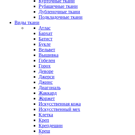
Курточные ткани
Рубашечные ткани
Дубленочные ткани
Подкладочные ткани
Виды ткани
Атлас
Бархат
Батист
Букле
Вельвет
Вышивка
Гобелен
Горох
Деворе
Джерси
Джинс
Диагональ
Жаккард
Жоржет
Искусственная кожа
Искусственный мех
Клетка
Креп
Крепдешин
Креш