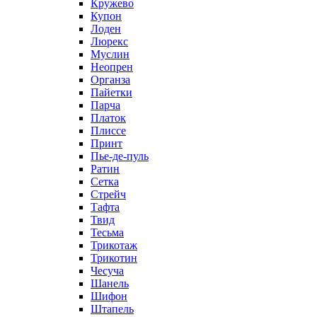
Кружево
Купон
Лоден
Люрекс
Муслин
Неопрен
Органза
Пайетки
Парча
Платок
Плиссе
Принт
Пье-де-пуль
Ратин
Сетка
Стрейч
Тафта
Твид
Тесьма
Трикотаж
Трикотин
Чесуча
Шанель
Шифон
Штапель