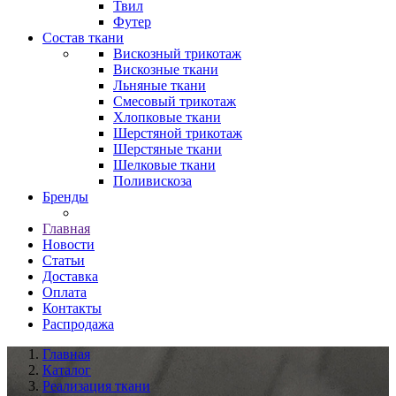
Твил
Футер
Состав ткани
Вискозный трикотаж
Вискозные ткани
Льняные ткани
Смесовый трикотаж
Хлопковые ткани
Шерстяной трикотаж
Шерстяные ткани
Шелковые ткани
Поливискоза
Бренды
Главная
Новости
Статьи
Доставка
Оплата
Контакты
Распродажа
Главная
Каталог
Реализация ткани