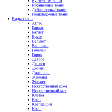
Курточные ткани
Рубашечные ткани
Дубленочные ткани
Подкладочные ткани
Виды ткани
Атлас
Бархат
Батист
Букле
Вельвет
Вышивка
Гобелен
Горох
Деворе
Джерси
Джинс
Диагональ
Жаккард
Жоржет
Искусственная кожа
Искусственный мех
Клетка
Креп
Крепдешин
Креш