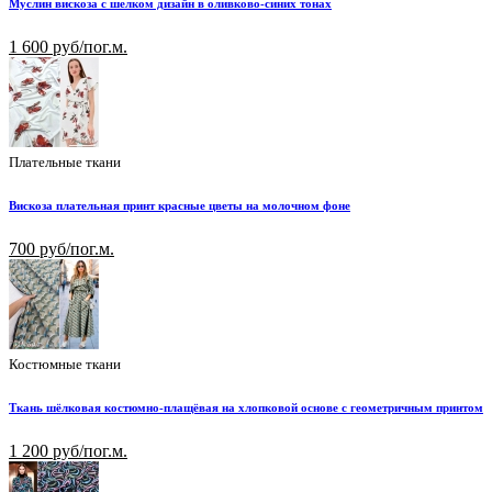
Муслин вискоза с шелком дизайн в оливково-синих тонах
1 600 руб/пог.м.
Плательные ткани
Вискоза плательная принт красные цветы на молочном фоне
700 руб/пог.м.
Костюмные ткани
Ткань шёлковая костюмно-плащёвая на хлопковой основе с геометричным принтом
1 200 руб/пог.м.