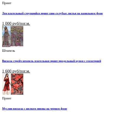
Принт
Лен плательный струящийся принт сине-голубые листья на ванильном фоне
1 000 руб/пог.м.
Штапель
Вискоза стрейч штапель плательная принт продольный купон с геометрией
1 600 руб/пог.м.
Принт
Муслин вискоза с шелком пионы на черном фоне