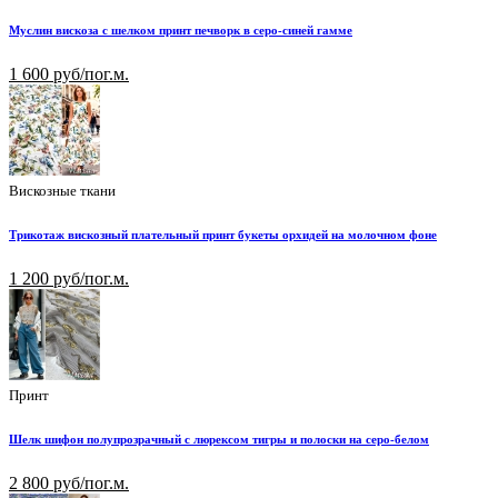
Муслин вискоза с шелком принт печворк в серо-синей гамме
1 600 руб/пог.м.
Вискозные ткани
Трикотаж вискозный плательный принт букеты орхидей на молочном фоне
1 200 руб/пог.м.
Принт
Шелк шифон полупрозрачный с люрексом тигры и полоски на серо-белом
2 800 руб/пог.м.