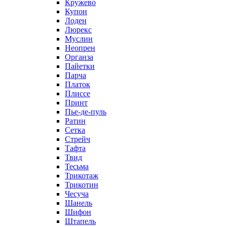
Кружево
Купон
Лоден
Люрекс
Муслин
Неопрен
Органза
Пайетки
Парча
Платок
Плиссе
Принт
Пье-де-пуль
Ратин
Сетка
Стрейч
Тафта
Твид
Тесьма
Трикотаж
Трикотин
Чесуча
Шанель
Шифон
Штапель