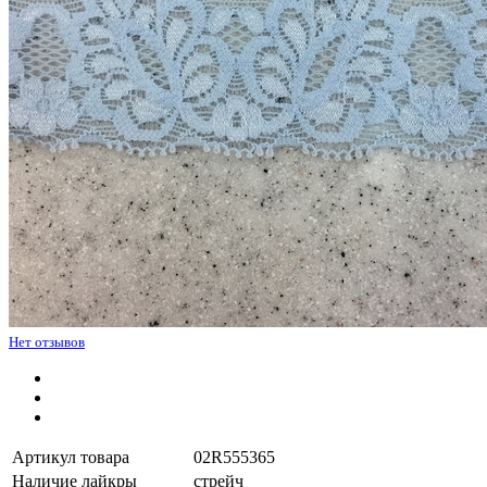
Нет отзывов
Артикул товара
02R555365
Наличие лайкры
стрейч