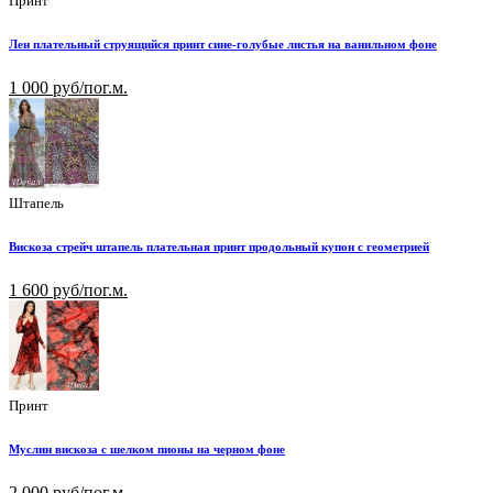
Принт
Лен плательный струящийся принт сине-голубые листья на ванильном фоне
1 000 руб/пог.м.
Штапель
Вискоза стрейч штапель плательная принт продольный купон с геометрией
1 600 руб/пог.м.
Принт
Муслин вискоза с шелком пионы на черном фоне
2 000 руб/пог.м.