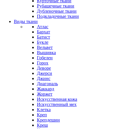
Курточные ткани
Рубашечные ткани
Дубленочные ткани
Подкладочные ткани
Виды ткани
Атлас
Бархат
Батист
Букле
Вельвет
Вышивка
Гобелен
Горох
Деворе
Джерси
Джинс
Диагональ
Жаккард
Жоржет
Искусственная кожа
Искусственный мех
Клетка
Креп
Крепдешин
Креш