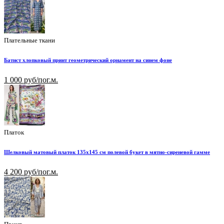
Плательные ткани
Батист хлопковый принт геометрический орнамент на синем фоне
1 000 руб/пог.м.
Платок
Шелковый матовый платок 135х145 см полевой букет в мятно-сиреневой гамме
4 200 руб/пог.м.