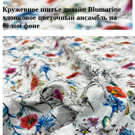
Кружевное шитье дизайн Blumarine
хлопковое цветочный ансамбль на
белом фоне