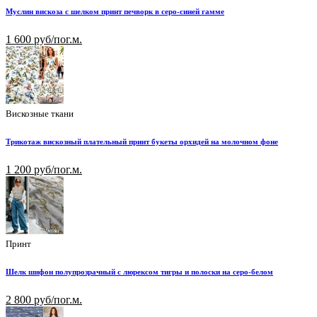
Муслин вискоза с шелком принт печворк в серо-синей гамме
1 600 руб/пог.м.
Вискозные ткани
Трикотаж вискозный плательный принт букеты орхидей на молочном фоне
1 200 руб/пог.м.
Принт
Шелк шифон полупрозрачный с люрексом тигры и полоски на серо-белом
2 800 руб/пог.м.