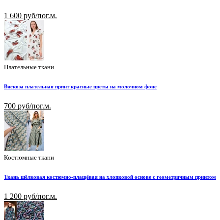
1 600 руб/пог.м.
Плательные ткани
Вискоза плательная принт красные цветы на молочном фоне
700 руб/пог.м.
Костюмные ткани
Ткань шёлковая костюмно-плащёвая на хлопковой основе с геометричным принтом
1 200 руб/пог.м.