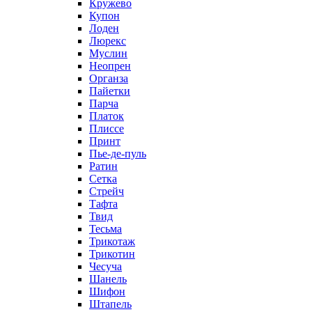
Кружево
Купон
Лоден
Люрекс
Муслин
Неопрен
Органза
Пайетки
Парча
Платок
Плиссе
Принт
Пье-де-пуль
Ратин
Сетка
Стрейч
Тафта
Твид
Тесьма
Трикотаж
Трикотин
Чесуча
Шанель
Шифон
Штапель