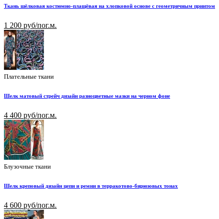
Ткань шёлковая костюмно-плащёвая на хлопковой основе с геометричным принтом
1 200 руб/пог.м.
Плательные ткани
Шелк матовый стрейч дизайн разноцветные мазки на черном фоне
4 400 руб/пог.м.
Блузочные ткани
Шелк креповый дизайн цепи и ремни в терракотово-бирюзовых тонах
4 600 руб/пог.м.