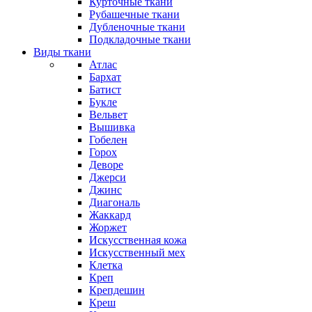
Курточные ткани
Рубашечные ткани
Дубленочные ткани
Подкладочные ткани
Виды ткани
Атлас
Бархат
Батист
Букле
Вельвет
Вышивка
Гобелен
Горох
Деворе
Джерси
Джинс
Диагональ
Жаккард
Жоржет
Искусственная кожа
Искусственный мех
Клетка
Креп
Крепдешин
Креш