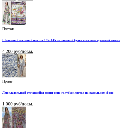
Платок
Шелковый матовый платок 135х145 см полевой букет в мятно-сиреневой гамме
4 200 руб/пог.м.
Принт
Лен плательный струящийся принт сине-голубые листья на ванильном фоне
1 000 руб/пог.м.