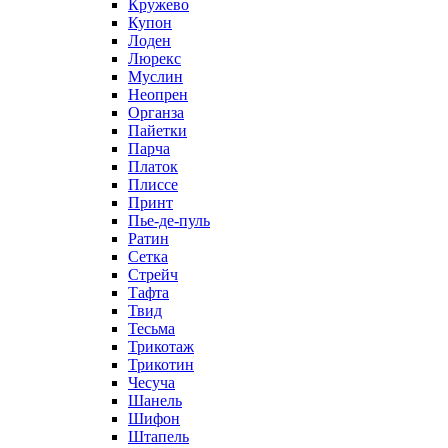
Кружево
Купон
Лоден
Люрекс
Муслин
Неопрен
Органза
Пайетки
Парча
Платок
Плиссе
Принт
Пье-де-пуль
Ратин
Сетка
Стрейч
Тафта
Твид
Тесьма
Трикотаж
Трикотин
Чесуча
Шанель
Шифон
Штапель