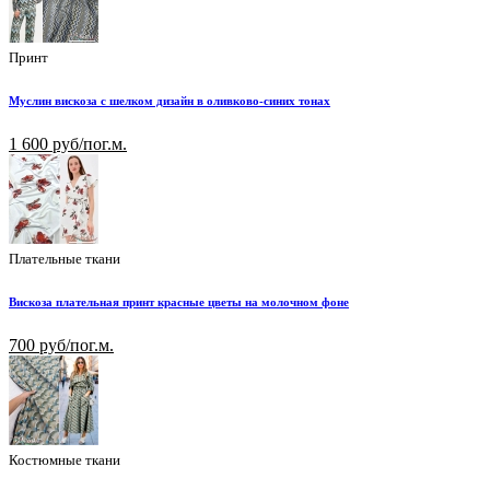
Принт
Муслин вискоза с шелком дизайн в оливково-синих тонах
1 600 руб/пог.м.
Плательные ткани
Вискоза плательная принт красные цветы на молочном фоне
700 руб/пог.м.
Костюмные ткани