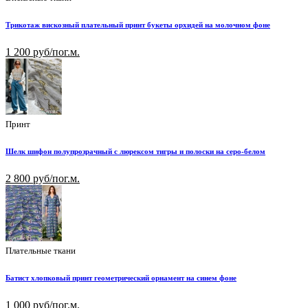
Трикотаж вискозный плательный принт букеты орхидей на молочном фоне
1 200 руб/пог.м.
Принт
Шелк шифон полупрозрачный с люрексом тигры и полоски на серо-белом
2 800 руб/пог.м.
Плательные ткани
Батист хлопковый принт геометрический орнамент на синем фоне
1 000 руб/пог.м.