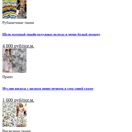
Рубашечные ткани
Шелк матовый дизайн радужные полосы и черно-белый леопард
4 000 руб/пог.м.
Принт
Муслин вискоза с шелком принт печворк в серо-синей гамме
1 600 руб/пог.м.
Вискозные ткани