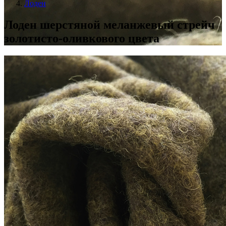
Лоден
Лоден шерстяной меланжевый стрейч
золотисто-оливкового цвета