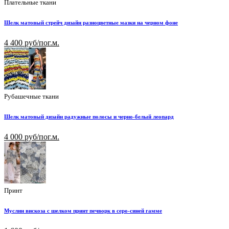
Плательные ткани
Шелк матовый стрейч дизайн разноцветные мазки на черном фоне
4 400 руб/пог.м.
Рубашечные ткани
Шелк матовый дизайн радужные полосы и черно-белый леопард
4 000 руб/пог.м.
Принт
Муслин вискоза с шелком принт печворк в серо-синей гамме