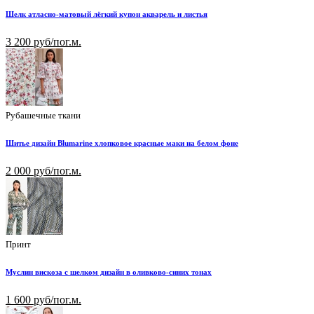
Шелк атласно-матовый лёгкий купон акварель и листья
3 200 руб/пог.м.
Рубашечные ткани
Шитье дизайн Blumarine хлопковое красные маки на белом фоне
2 000 руб/пог.м.
Принт
Муслин вискоза с шелком дизайн в оливково-синих тонах
1 600 руб/пог.м.