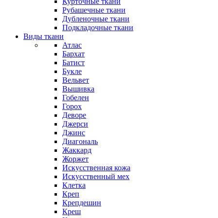
Курточные ткани
Рубашечные ткани
Дубленочные ткани
Подкладочные ткани
Виды ткани
Атлас
Бархат
Батист
Букле
Вельвет
Вышивка
Гобелен
Горох
Деворе
Джерси
Джинс
Диагональ
Жаккард
Жоржет
Искусственная кожа
Искусственный мех
Клетка
Креп
Крепдешин
Креш