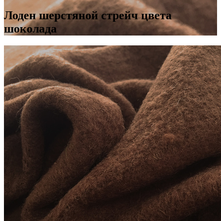
Лоден шерстяной стрейч цвета
шоколада