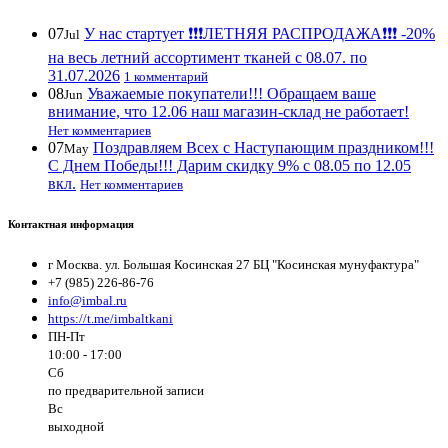
07
У нас стартует ❗️❗️❗️ЛЕТНЯЯ РАСПРОДАЖА❗️❗️❗️ -20%
Jul
на весь летний ассортимент тканей с 08.07. по
31.07.2026
1 комментарий
08
Уважаемые покупатели!!! Обращаем ваше
Jun
внимание, что 12.06 наш магазин-склад не работает!
Нет комментариев
07
Поздравляем Всех с Наступающим праздником!!!
May
С Днем Победы!!! Дарим скидку 9% с 08.05 по 12.05
вкл.
Нет комментариев
Контактная информация
г Москва. ул. Большая Косинская 27 БЦ "Косинская мунуфактура"
+7 (985) 226-86-76
info@imbal.ru
https://t.me/imbaltkani
ПН-Пт
10:00 - 17:00
Сб
по предварительной записи
Вс
выходной