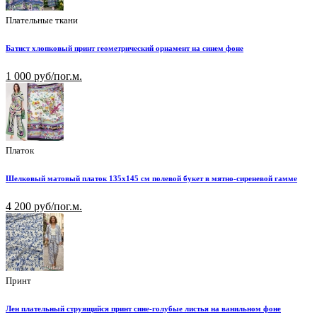
Плательные ткани
Батист хлопковый принт геометрический орнамент на синем фоне
1 000 руб/пог.м.
Платок
Шелковый матовый платок 135х145 см полевой букет в мятно-сиреневой гамме
4 200 руб/пог.м.
Принт
Лен плательный струящийся принт сине-голубые листья на ванильном фоне