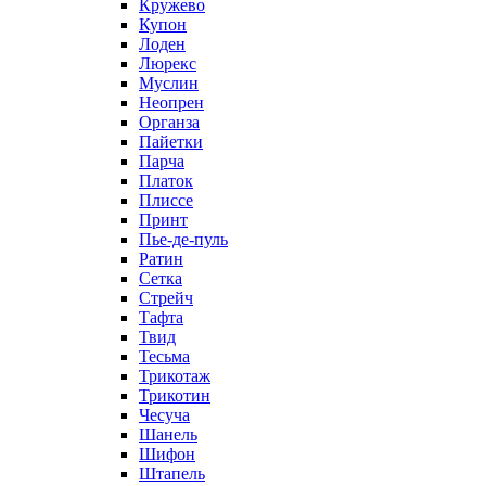
Кружево
Купон
Лоден
Люрекс
Муслин
Неопрен
Органза
Пайетки
Парча
Платок
Плиссе
Принт
Пье-де-пуль
Ратин
Сетка
Стрейч
Тафта
Твид
Тесьма
Трикотаж
Трикотин
Чесуча
Шанель
Шифон
Штапель