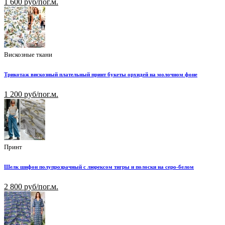
1 600 руб/пог.м.
Вискозные ткани
Трикотаж вискозный плательный принт букеты орхидей на молочном фоне
1 200 руб/пог.м.
Принт
Шелк шифон полупрозрачный с люрексом тигры и полоски на серо-белом
2 800 руб/пог.м.