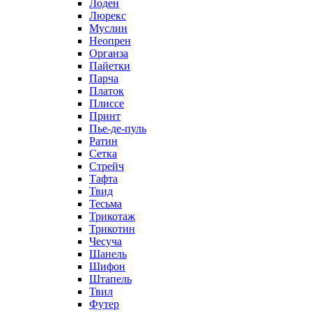
Лоден
Люрекс
Муслин
Неопрен
Органза
Пайетки
Парча
Платок
Плиссе
Принт
Пье-де-пуль
Ратин
Сетка
Стрейч
Тафта
Твид
Тесьма
Трикотаж
Трикотин
Чесуча
Шанель
Шифон
Штапель
Твил
Футер