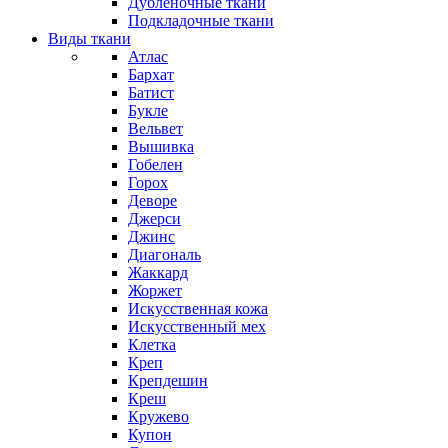
Дубленочные ткани
Подкладочные ткани
Виды ткани
Атлас
Бархат
Батист
Букле
Вельвет
Вышивка
Гобелен
Горох
Деворе
Джерси
Джинс
Диагональ
Жаккард
Жоржет
Искусственная кожа
Искусственный мех
Клетка
Креп
Крепдешин
Креш
Кружево
Купон