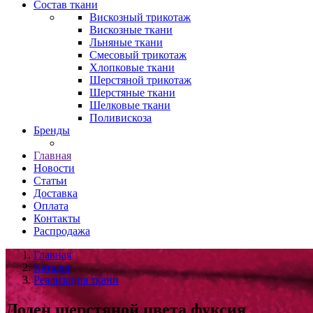
Состав ткани
Вискозный трикотаж
Вискозные ткани
Льняные ткани
Смесовый трикотаж
Хлопковые ткани
Шерстяной трикотаж
Шерстяные ткани
Шелковые ткани
Поливискоза
Бренды
Главная
Новости
Статьи
Доставка
Оплата
Контакты
Распродажа
Главная
Каталог
Реализация ткани
Лоден шерстяной цвета фуксия