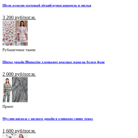
Шелк атласно-матовый лёгкий купон акварель и листья
3 200 руб/пог.м.
Рубашечные ткани
Шитье дизайн Blumarine хлопковое красные маки на белом фоне
2 000 руб/пог.м.
Принт
Муслин вискоза с шелком дизайн в оливково-синих тонах
1 600 руб/пог.м.