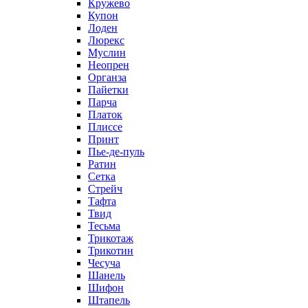
Кружево
Купон
Лоден
Люрекс
Муслин
Неопрен
Органза
Пайетки
Парча
Платок
Плиссе
Принт
Пье-де-пуль
Ратин
Сетка
Стрейч
Тафта
Твид
Тесьма
Трикотаж
Трикотин
Чесуча
Шанель
Шифон
Штапель