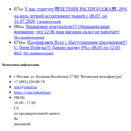
07
У нас стартует ❗️❗️❗️ЛЕТНЯЯ РАСПРОДАЖА❗️❗️❗️ -20%
Jul
на весь летний ассортимент тканей с 08.07. по
31.07.2026
1 комментарий
08
Уважаемые покупатели!!! Обращаем ваше
Jun
внимание, что 12.06 наш магазин-склад не работает!
Нет комментариев
07
Поздравляем Всех с Наступающим праздником!!!
May
С Днем Победы!!! Дарим скидку 9% с 08.05 по 12.05
вкл.
Нет комментариев
Контактная информация
г Москва. ул. Большая Косинская 27 БЦ "Косинская мунуфактура"
+7 (985) 226-86-76
info@imbal.ru
https://t.me/imbaltkani
ПН-Пт
10:00 - 17:00
Сб
по предварительной записи
Вс
выходной