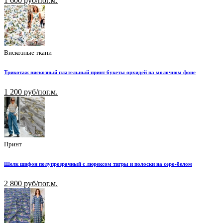
1 600 руб/пог.м.
Вискозные ткани
Трикотаж вискозный плательный принт букеты орхидей на молочном фоне
1 200 руб/пог.м.
Принт
Шелк шифон полупрозрачный с люрексом тигры и полоски на серо-белом
2 800 руб/пог.м.