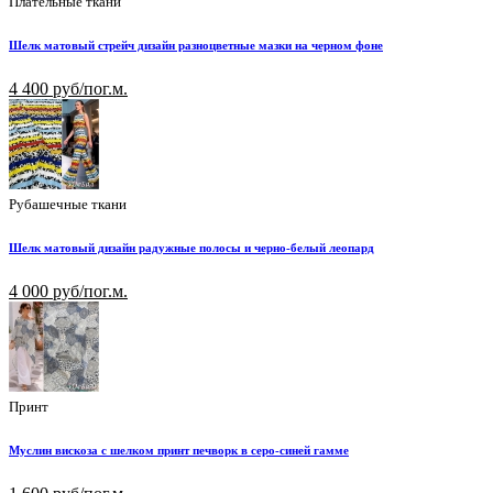
Плательные ткани
Шелк матовый стрейч дизайн разноцветные мазки на черном фоне
4 400 руб/пог.м.
Рубашечные ткани
Шелк матовый дизайн радужные полосы и черно-белый леопард
4 000 руб/пог.м.
Принт
Муслин вискоза с шелком принт печворк в серо-синей гамме