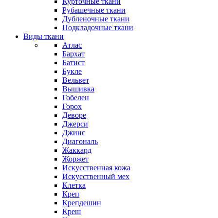
Курточные ткани
Рубашечные ткани
Дубленочные ткани
Подкладочные ткани
Виды ткани
Атлас
Бархат
Батист
Букле
Вельвет
Вышивка
Гобелен
Горох
Деворе
Джерси
Джинс
Диагональ
Жаккард
Жоржет
Искусственная кожа
Искусственный мех
Клетка
Креп
Крепдешин
Креш