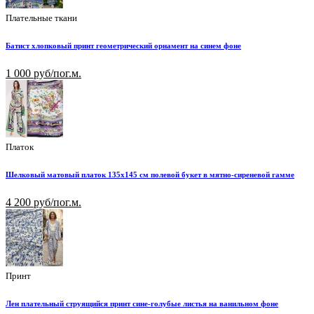
Плательные ткани
Батист хлопковый принт геометрический орнамент на синем фоне
1 000 руб/пог.м.
Платок
Шелковый матовый платок 135х145 см полевой букет в мятно-сиреневой гамме
4 200 руб/пог.м.
Принт
Лен плательный струящийся принт сине-голубые листья на ванильном фоне