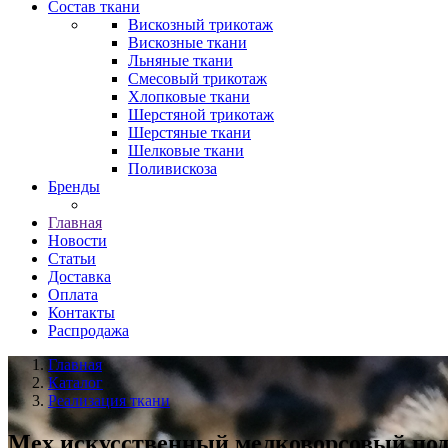
Состав ткани
Вискозный трикотаж
Вискозные ткани
Льняные ткани
Смесовый трикотаж
Хлопковые ткани
Шерстяной трикотаж
Шерстяные ткани
Шелковые ткани
Поливискоза
Бренды
Главная
Новости
Статьи
Доставка
Оплата
Контакты
Распродажа
Главная
Каталог
Реализация ткани
Мех искусственный мелковорсовый под