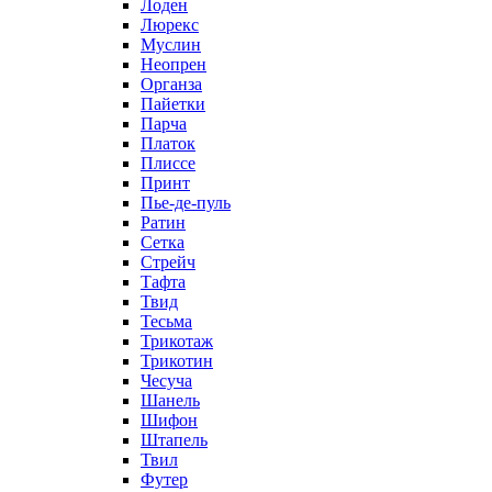
Лоден
Люрекс
Муслин
Неопрен
Органза
Пайетки
Парча
Платок
Плиссе
Принт
Пье-де-пуль
Ратин
Сетка
Стрейч
Тафта
Твид
Тесьма
Трикотаж
Трикотин
Чесуча
Шанель
Шифон
Штапель
Твил
Футер