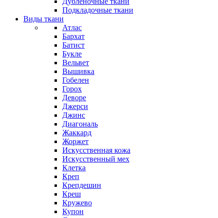
Дубленочные ткани
Подкладочные ткани
Виды ткани
Атлас
Бархат
Батист
Букле
Вельвет
Вышивка
Гобелен
Горох
Деворе
Джерси
Джинс
Диагональ
Жаккард
Жоржет
Искусственная кожа
Искусственный мех
Клетка
Креп
Крепдешин
Креш
Кружево
Купон