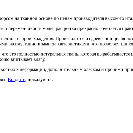
рсом на тканной основе по ценам производителя высокого итал
сть и переменчивость моды, расцветка прекрасно сочетается пра
сственного происхождения. Производится из древесной целлюло
ыми эксплуатационными характеристиками, что позволяет широк
 что это полностью натуральная ткань, которая вырабатывается 
рошо впитывает влагу.
ивостью к деформации, дополнительным блеском и прочими при
ывы.
Войдите
, пожалуйста.