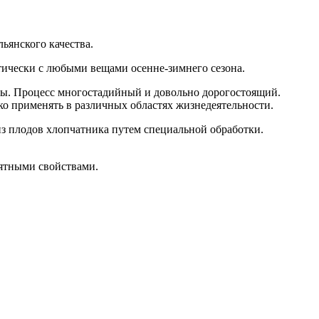
ьянского качества.
ктически c любыми вещами осенне-зимнего сезона.
зы. Процесс многостадийный и довольно дорогостоящий.
о применять в различных областях жизнедеятельности.
из плодов хлопчатника путем специальной обработки.
ятными свойствами.