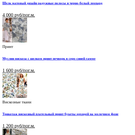
Шелк матовый дизайн радужные полосы и черно-белый леопард
4 000 руб/пог.м.
Принт
Муслин вискоза с шелком принт печворк в серо-синей гамме
1 600 руб/пог.м.
Вискозные ткани
Трикотаж вискозный плательный принт букеты орхидей на молочном фоне
1 200 руб/пог.м.