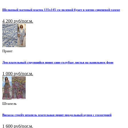
Шелковый матовый платок 135х145 см полевой букет в мятно-сиреневой гамме
4 200 руб/пог.м.
Принт
Лен плательный струящийся принт сине-голубые листья на ванильном фоне
1 000 руб/пог.м.
Штапель
Вискоза стрейч штапель плательная принт продольный купон с геометрией
1 600 руб/пог.м.