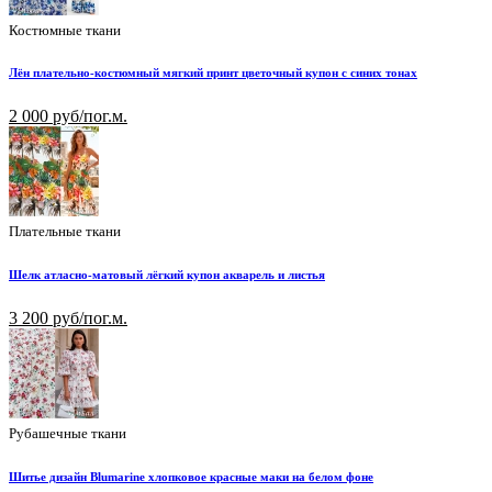
Костюмные ткани
Лён плательно-костюмный мягкий принт цветочный купон с синих тонах
2 000 руб/пог.м.
Плательные ткани
Шелк атласно-матовый лёгкий купон акварель и листья
3 200 руб/пог.м.
Рубашечные ткани
Шитье дизайн Blumarine хлопковое красные маки на белом фоне