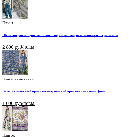
Принт
Шелк шифон полупрозрачный с люрексом тигры и полоски на серо-белом
2 800 руб/пог.м.
Плательные ткани
Батист хлопковый принт геометрический орнамент на синем фоне
1 000 руб/пог.м.
Платок