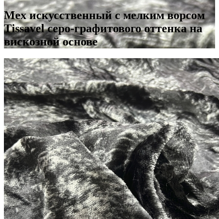
Мех искусственный с мелким ворсом
Tissavel серо-графитового оттенка на
вискозной основе