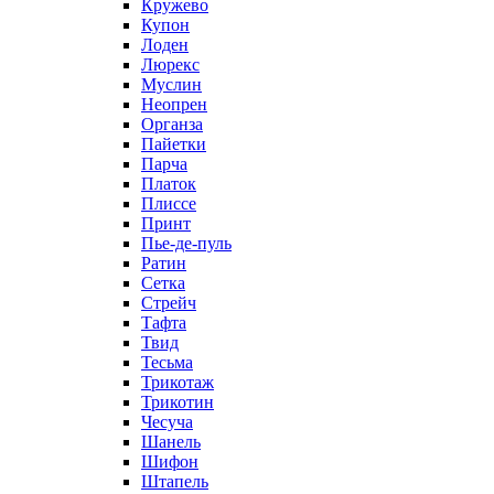
Кружево
Купон
Лоден
Люрекс
Муслин
Неопрен
Органза
Пайетки
Парча
Платок
Плиссе
Принт
Пье-де-пуль
Ратин
Сетка
Стрейч
Тафта
Твид
Тесьма
Трикотаж
Трикотин
Чесуча
Шанель
Шифон
Штапель