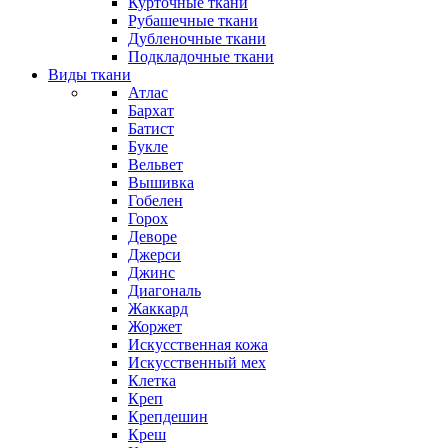
Курточные ткани
Рубашечные ткани
Дубленочные ткани
Подкладочные ткани
Виды ткани
Атлас
Бархат
Батист
Букле
Вельвет
Вышивка
Гобелен
Горох
Деворе
Джерси
Джинс
Диагональ
Жаккард
Жоржет
Искусственная кожа
Искусственный мех
Клетка
Креп
Крепдешин
Креш