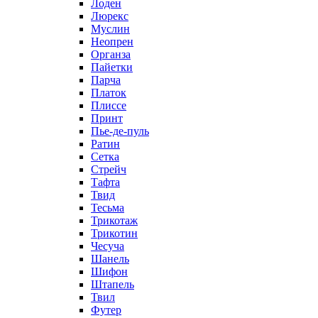
Лоден
Люрекс
Муслин
Неопрен
Органза
Пайетки
Парча
Платок
Плиссе
Принт
Пье-де-пуль
Ратин
Сетка
Стрейч
Тафта
Твид
Тесьма
Трикотаж
Трикотин
Чесуча
Шанель
Шифон
Штапель
Твил
Футер