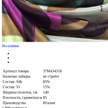
Нет отзывов
Артикул товара
37M434318
Наличие лайкры
не стрейч
Состав: Silk
85%
Состав: Vi
15%
Ширина полотна, см.
140
Плотность, грамм/пог.м
85
Производство
Италия
1 800
руб/пог.м.