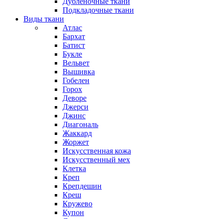
Дубленочные ткани
Подкладочные ткани
Виды ткани
Атлас
Бархат
Батист
Букле
Вельвет
Вышивка
Гобелен
Горох
Деворе
Джерси
Джинс
Диагональ
Жаккард
Жоржет
Искусственная кожа
Искусственный мех
Клетка
Креп
Крепдешин
Креш
Кружево
Купон