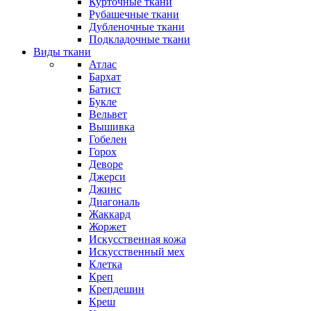
Курточные ткани
Рубашечные ткани
Дубленочные ткани
Подкладочные ткани
Виды ткани
Атлас
Бархат
Батист
Букле
Вельвет
Вышивка
Гобелен
Горох
Деворе
Джерси
Джинс
Диагональ
Жаккард
Жоржет
Искусственная кожа
Искусственный мех
Клетка
Креп
Крепдешин
Креш