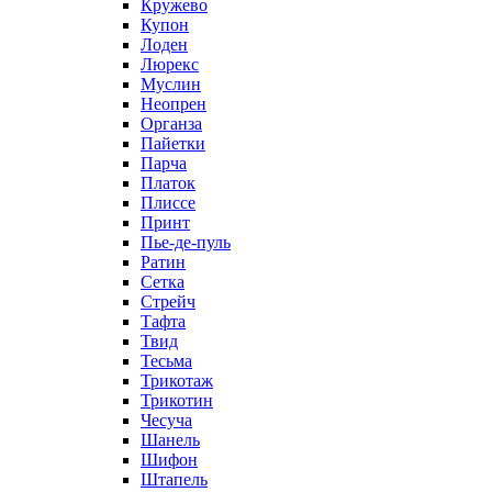
Кружево
Купон
Лоден
Люрекс
Муслин
Неопрен
Органза
Пайетки
Парча
Платок
Плиссе
Принт
Пье-де-пуль
Ратин
Сетка
Стрейч
Тафта
Твид
Тесьма
Трикотаж
Трикотин
Чесуча
Шанель
Шифон
Штапель