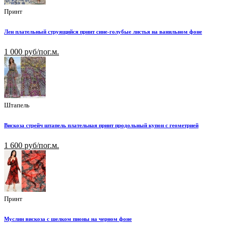
Принт
Лен плательный струящийся принт сине-голубые листья на ванильном фоне
1 000 руб/пог.м.
Штапель
Вискоза стрейч штапель плательная принт продольный купон с геометрией
1 600 руб/пог.м.
Принт
Муслин вискоза с шелком пионы на черном фоне