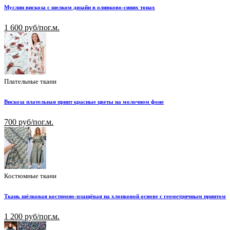
Муслин вискоза с шелком дизайн в оливково-синих тонах
1 600 руб/пог.м.
Плательные ткани
Вискоза плательная принт красные цветы на молочном фоне
700 руб/пог.м.
Костюмные ткани
Ткань шёлковая костюмно-плащёвая на хлопковой основе с геометричным принтом
1 200 руб/пог.м.