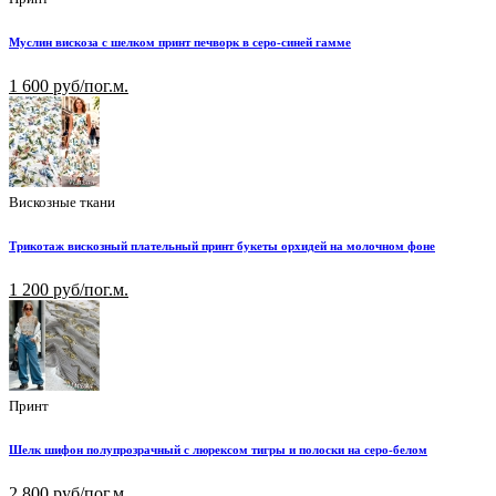
Муслин вискоза с шелком принт печворк в серо-синей гамме
1 600 руб/пог.м.
Вискозные ткани
Трикотаж вискозный плательный принт букеты орхидей на молочном фоне
1 200 руб/пог.м.
Принт
Шелк шифон полупрозрачный с люрексом тигры и полоски на серо-белом
2 800 руб/пог.м.