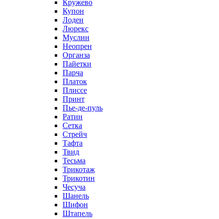
Кружево
Купон
Лоден
Люрекс
Муслин
Неопрен
Органза
Пайетки
Парча
Платок
Плиссе
Принт
Пье-де-пуль
Ратин
Сетка
Стрейч
Тафта
Твид
Тесьма
Трикотаж
Трикотин
Чесуча
Шанель
Шифон
Штапель