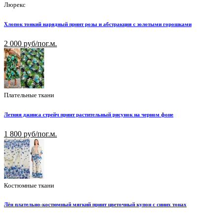
Люрекс
Хлопок тонкий нарядный принт розы и абстракция с золотыми горошками
2 000 руб/пог.м.
Плательные ткани
Летняя джинса стрейч принт растительный рисунок на черном фоне
1 800 руб/пог.м.
Костюмные ткани
Лён плательно-костюмный мягкий принт цветочный купон с синих тонах