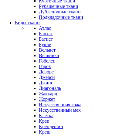
Курточные ткани
Рубашечные ткани
Дубленочные ткани
Подкладочные ткани
Виды ткани
Атлас
Бархат
Батист
Букле
Вельвет
Вышивка
Гобелен
Горох
Деворе
Джерси
Джинс
Диагональ
Жаккард
Жоржет
Искусственная кожа
Искусственный мех
Клетка
Креп
Крепдешин
Креш