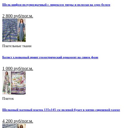
Шелк шифон полупрозрачный с люрексом тигры и полоски на серо-белом
2 800 руб/пог.м.
Плательные ткани
Батист хлопковый принт геометрический орнамент на синем фоне
1 000 руб/пог.м.
Платок
Шелковый матовый платок 135х145 см полевой букет в мятно-сиреневой гамме
4 200 руб/пог.м.