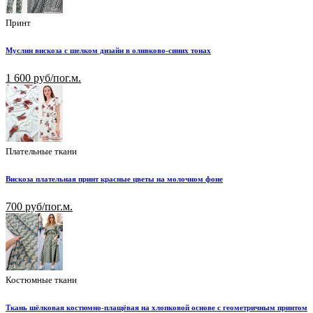
Принт
Муслин вискоза с шелком дизайн в оливково-синих тонах
1 600 руб/пог.м.
Плательные ткани
Вискоза плательная принт красные цветы на молочном фоне
700 руб/пог.м.
Костюмные ткани
Ткань шёлковая костюмно-плащёвая на хлопковой основе с геометричным принтом