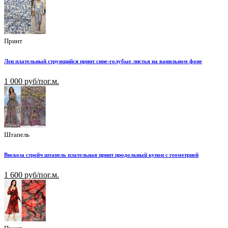
Принт
Лен плательный струящийся принт сине-голубые листья на ванильном фоне
1 000 руб/пог.м.
Штапель
Вискоза стрейч штапель плательная принт продольный купон с геометрией
1 600 руб/пог.м.