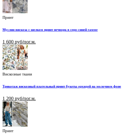
Принт
Муслин вискоза с шелком принт печворк в серо-синей гамме
1 600 руб/пог.м.
Вискозные ткани
Трикотаж вискозный плательный принт букеты орхидей на молочном фоне
1 200 руб/пог.м.
Принт