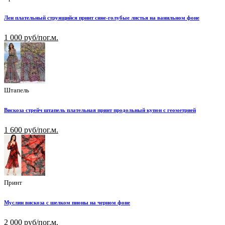
Лен плательный струящийся принт сине-голубые листья на ванильном фоне
1 000 руб/пог.м.
Штапель
Вискоза стрейч штапель плательная принт продольный купон с геометрией
1 600 руб/пог.м.
Принт
Муслин вискоза с шелком пионы на черном фоне
2 000 руб/пог.м.