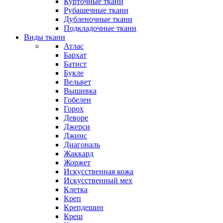
Курточные ткани
Рубашечные ткани
Дубленочные ткани
Подкладочные ткани
Виды ткани
Атлас
Бархат
Батист
Букле
Вельвет
Вышивка
Гобелен
Горох
Деворе
Джерси
Джинс
Диагональ
Жаккард
Жоржет
Искусственная кожа
Искусственный мех
Клетка
Креп
Крепдешин
Креш