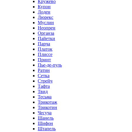
Кружево
Купон
Лоден
Люрекс
Муслин
Неопрен
Органза
Пайетки
Парча
Платок
Плиссе
Принт
Пье-де-пуль
Ратин
Сетка
Стрейч
Тафта
Твид
Тесьма
Трикотаж
Трикотин
Чесуча
Шанель
Шифон
Штапель