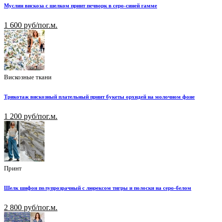
Муслин вискоза с шелком принт печворк в серо-синей гамме
1 600 руб/пог.м.
Вискозные ткани
Трикотаж вискозный плательный принт букеты орхидей на молочном фоне
1 200 руб/пог.м.
Принт
Шелк шифон полупрозрачный с люрексом тигры и полоски на серо-белом
2 800 руб/пог.м.