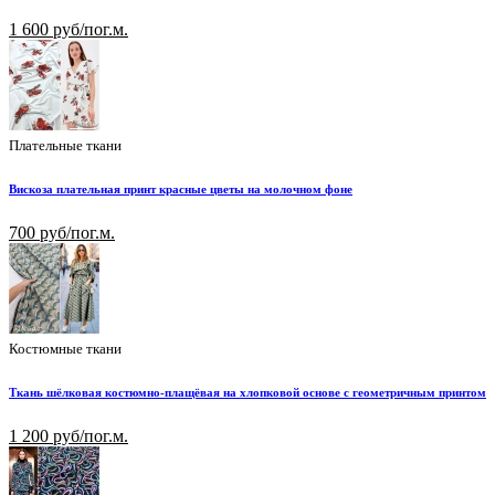
1 600 руб/пог.м.
Плательные ткани
Вискоза плательная принт красные цветы на молочном фоне
700 руб/пог.м.
Костюмные ткани
Ткань шёлковая костюмно-плащёвая на хлопковой основе с геометричным принтом
1 200 руб/пог.м.