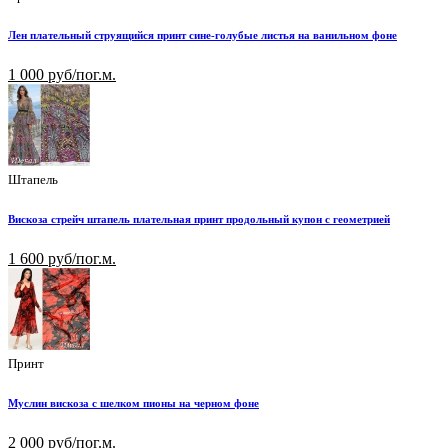
Лен плательный струящийся принт сине-голубые листья на ванильном фоне
1 000 руб/пог.м.
Штапель
Вискоза стрейч штапель плательная принт продольный купон с геометрией
1 600 руб/пог.м.
Принт
Муслин вискоза с шелком пионы на черном фоне
2 000 руб/пог.м.