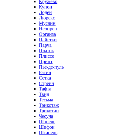
Кружево
Купон
Лоден
Люрекс
Муслин
Неопрен
Органза
Пайетки
Парча
Платок
Плиссе
Принт
Пье-де-пуль
Ратин
Сетка
Стрейч
Тафта
Твид
Тесьма
Трикотаж
Трикотин
Чесуча
Шанель
Шифон
Штапель