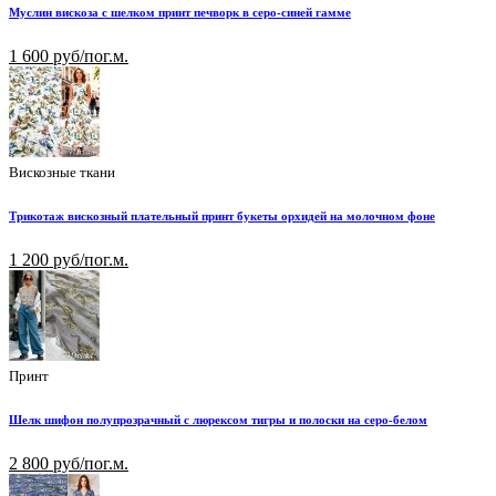
Муслин вискоза с шелком принт печворк в серо-синей гамме
1 600 руб/пог.м.
Вискозные ткани
Трикотаж вискозный плательный принт букеты орхидей на молочном фоне
1 200 руб/пог.м.
Принт
Шелк шифон полупрозрачный с люрексом тигры и полоски на серо-белом
2 800 руб/пог.м.