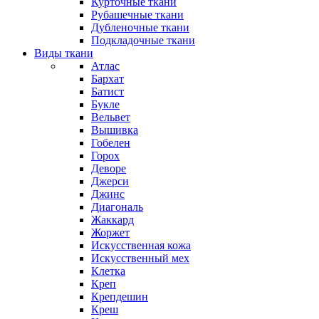
Курточные ткани
Рубашечные ткани
Дубленочные ткани
Подкладочные ткани
Виды ткани
Атлас
Бархат
Батист
Букле
Вельвет
Вышивка
Гобелен
Горох
Деворе
Джерси
Джинс
Диагональ
Жаккард
Жоржет
Искусственная кожа
Искусственный мех
Клетка
Креп
Крепдешин
Креш