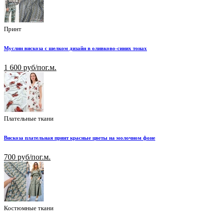
Принт
Муслин вискоза с шелком дизайн в оливково-синих тонах
1 600 руб/пог.м.
Плательные ткани
Вискоза плательная принт красные цветы на молочном фоне
700 руб/пог.м.
Костюмные ткани