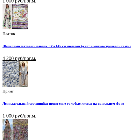
1 000 руб/пог.м.
Платок
Шелковый матовый платок 135х145 см полевой букет в мятно-сиреневой гамме
4 200 руб/пог.м.
Принт
Лен плательный струящийся принт сине-голубые листья на ванильном фоне
1 000 руб/пог.м.