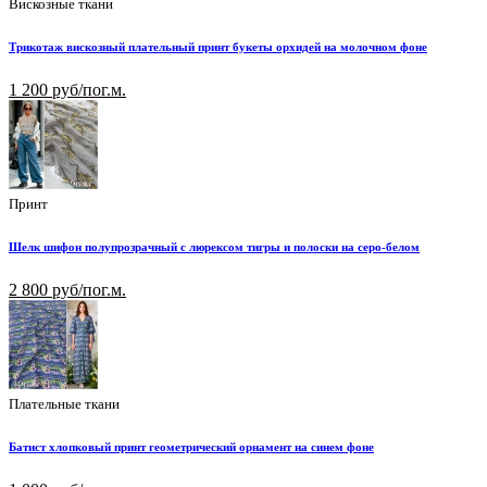
Вискозные ткани
Трикотаж вискозный плательный принт букеты орхидей на молочном фоне
1 200 руб/пог.м.
Принт
Шелк шифон полупрозрачный с люрексом тигры и полоски на серо-белом
2 800 руб/пог.м.
Плательные ткани
Батист хлопковый принт геометрический орнамент на синем фоне