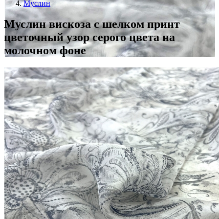
Муслин
Муслин вискоза с шелком принт
цветочный узор серого цвета на
молочном фоне