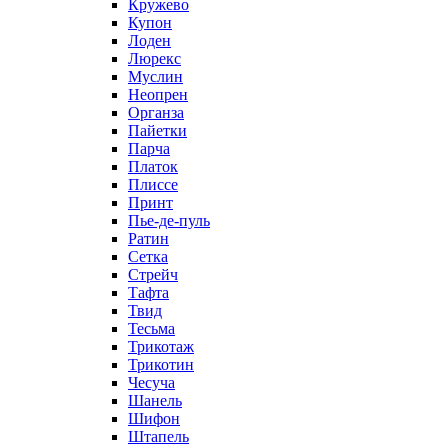
Кружево
Купон
Лоден
Люрекс
Муслин
Неопрен
Органза
Пайетки
Парча
Платок
Плиссе
Принт
Пье-де-пуль
Ратин
Сетка
Стрейч
Тафта
Твид
Тесьма
Трикотаж
Трикотин
Чесуча
Шанель
Шифон
Штапель