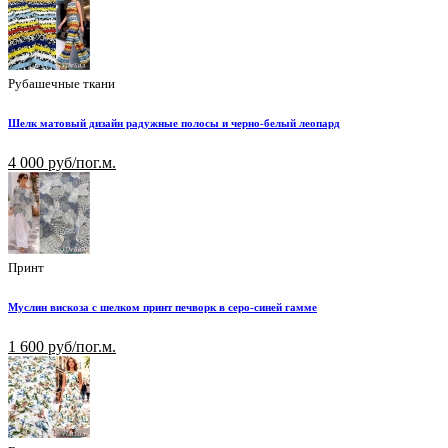
Рубашечные ткани
Шелк матовый дизайн радужные полосы и черно-белый леопард
4 000 руб/пог.м.
Принт
Муслин вискоза с шелком принт печворк в серо-синей гамме
1 600 руб/пог.м.