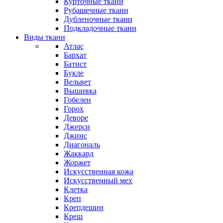
Курточные ткани
Рубашечные ткани
Дубленочные ткани
Подкладочные ткани
Виды ткани
Атлас
Бархат
Батист
Букле
Вельвет
Вышивка
Гобелен
Горох
Деворе
Джерси
Джинс
Диагональ
Жаккард
Жоржет
Искусственная кожа
Искусственный мех
Клетка
Креп
Крепдешин
Креш