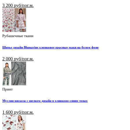
3 200 руб/пог.м.
Рубашечные ткани
Шитье дизайн Blumarine хлопковое красные маки на белом фоне
2 000 руб/пог.м.
Принт
Муслин вискоза с шелком дизайн в оливково-синих тонах
1 600 руб/пог.м.