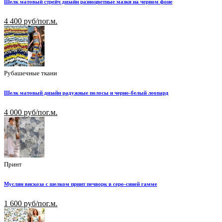
Шелк матовый стрейч дизайн разноцветные мазки на черном фоне
4 400 руб/пог.м.
Рубашечные ткани
Шелк матовый дизайн радужные полосы и черно-белый леопард
4 000 руб/пог.м.
Принт
Муслин вискоза с шелком принт печворк в серо-синей гамме
1 600 руб/пог.м.