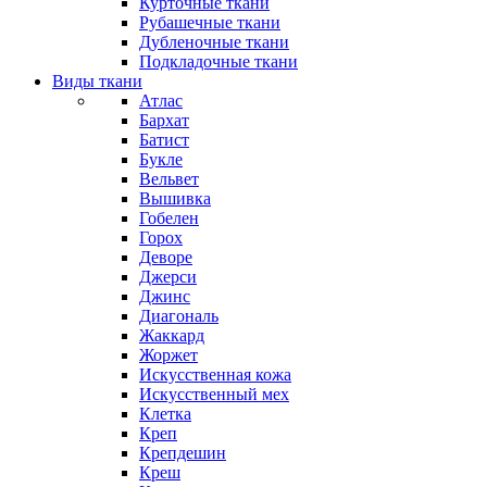
Курточные ткани
Рубашечные ткани
Дубленочные ткани
Подкладочные ткани
Виды ткани
Атлас
Бархат
Батист
Букле
Вельвет
Вышивка
Гобелен
Горох
Деворе
Джерси
Джинс
Диагональ
Жаккард
Жоржет
Искусственная кожа
Искусственный мех
Клетка
Креп
Крепдешин
Креш