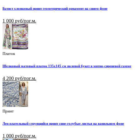
Батист хлопковый принт геометрический орнамент на синем фоне
1 000 руб/пог.м.
Платок
Шелковый матовый платок 135х145 см полевой букет в мятно-сиреневой гамме
4 200 руб/пог.м.
Принт
Лен плательный струящийся принт сине-голубые листья на ванильном фоне
1 000 руб/пог.м.