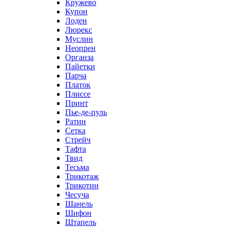
Кружево
Купон
Лоден
Люрекс
Муслин
Неопрен
Органза
Пайетки
Парча
Платок
Плиссе
Принт
Пье-де-пуль
Ратин
Сетка
Стрейч
Тафта
Твид
Тесьма
Трикотаж
Трикотин
Чесуча
Шанель
Шифон
Штапель