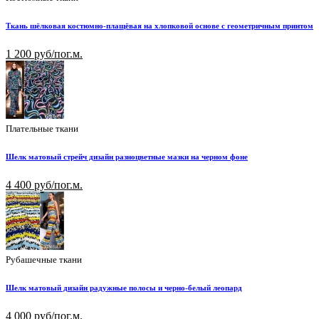
Ткань шёлковая костюмно-плащёвая на хлопковой основе с геометричным принтом
1 200 руб/пог.м.
Плательные ткани
Шелк матовый стрейч дизайн разноцветные мазки на черном фоне
4 400 руб/пог.м.
Рубашечные ткани
Шелк матовый дизайн радужные полосы и черно-белый леопард
4 000 руб/пог.м.