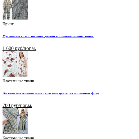
Принт
Муслин вискоза с шелком дизайн в оливково-синих тонах
1 600 руб/пог.м.
Плательные ткани
Вискоза плательная принт красные цветы на молочном фоне
700 руб/пог.м.
Костюмные ткани