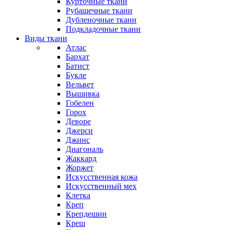
Курточные ткани
Рубашечные ткани
Дубленочные ткани
Подкладочные ткани
Виды ткани
Атлас
Бархат
Батист
Букле
Вельвет
Вышивка
Гобелен
Горох
Деворе
Джерси
Джинс
Диагональ
Жаккард
Жоржет
Искусственная кожа
Искусственный мех
Клетка
Креп
Крепдешин
Креш