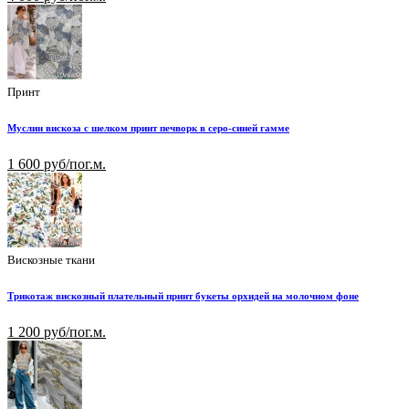
Принт
Муслин вискоза с шелком принт печворк в серо-синей гамме
1 600 руб/пог.м.
Вискозные ткани
Трикотаж вискозный плательный принт букеты орхидей на молочном фоне
1 200 руб/пог.м.