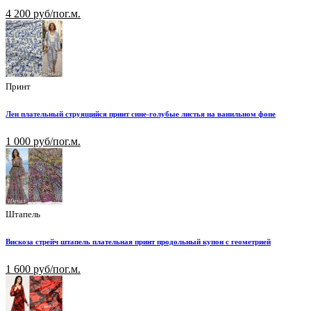
4 200 руб/пог.м.
Принт
Лен плательный струящийся принт сине-голубые листья на ванильном фоне
1 000 руб/пог.м.
Штапель
Вискоза стрейч штапель плательная принт продольный купон с геометрией
1 600 руб/пог.м.