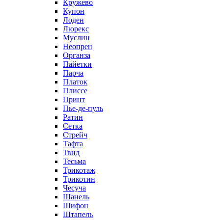
Кружево
Купон
Лоден
Люрекс
Муслин
Неопрен
Органза
Пайетки
Парча
Платок
Плиссе
Принт
Пье-де-пуль
Ратин
Сетка
Стрейч
Тафта
Твид
Тесьма
Трикотаж
Трикотин
Чесуча
Шанель
Шифон
Штапель