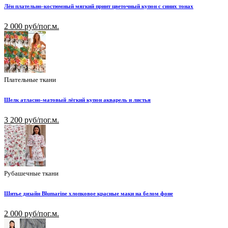
Лён плательно-костюмный мягкий принт цветочный купон с синих тонах
2 000 руб/пог.м.
Плательные ткани
Шелк атласно-матовый лёгкий купон акварель и листья
3 200 руб/пог.м.
Рубашечные ткани
Шитье дизайн Blumarine хлопковое красные маки на белом фоне
2 000 руб/пог.м.