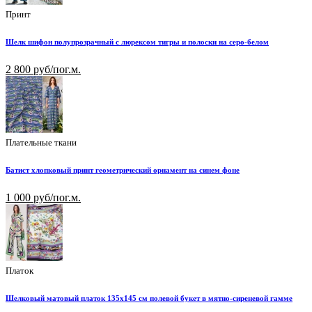
Принт
Шелк шифон полупрозрачный с люрексом тигры и полоски на серо-белом
2 800 руб/пог.м.
Плательные ткани
Батист хлопковый принт геометрический орнамент на синем фоне
1 000 руб/пог.м.
Платок
Шелковый матовый платок 135х145 см полевой букет в мятно-сиреневой гамме