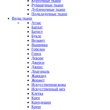
Курточные ткани
Рубашечные ткани
Дубленочные ткани
Подкладочные ткани
Виды ткани
Атлас
Бархат
Батист
Букле
Вельвет
Вышивка
Гобелен
Горох
Деворе
Джерси
Джинс
Диагональ
Жаккард
Жоржет
Искусственная кожа
Искусственный мех
Клетка
Креп
Крепдешин
Креш