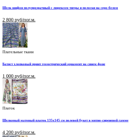
Шелк шифон полупрозрачный с люрексом тигры и полоски на серо-белом
2 800 руб/пог.м.
Плательные ткани
Батист хлопковый принт геометрический орнамент на синем фоне
1 000 руб/пог.м.
Платок
Шелковый матовый платок 135х145 см полевой букет в мятно-сиреневой гамме
4 200 руб/пог.м.