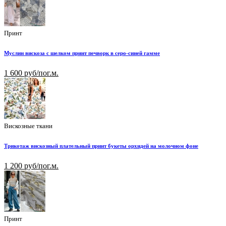
Принт
Муслин вискоза с шелком принт печворк в серо-синей гамме
1 600 руб/пог.м.
Вискозные ткани
Трикотаж вискозный плательный принт букеты орхидей на молочном фоне
1 200 руб/пог.м.
Принт