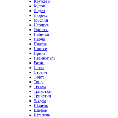
Кружево
Купон
Лоден
Люрекс
Муслин
Неопрен
Органза
Пайетки
Парча
Платок
Плиссе
Принт
Пье-де-пуль
Ратин
Сетка
Стрейч
Тафта
Твид
Тесьма
Трикотаж
Трикотин
Чесуча
Шанель
Шифон
Штапель