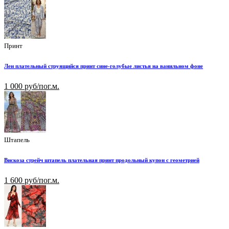
Принт
Лен плательный струящийся принт сине-голубые листья на ванильном фоне
1 000 руб/пог.м.
Штапель
Вискоза стрейч штапель плательная принт продольный купон с геометрией
1 600 руб/пог.м.