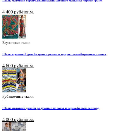
Шелк матовый стрейч дизайн разноцветные мазки на черном фоне
4 400 руб/пог.м.
Блузочные ткани
Шелк креповый дизайн цепи и ремни в терракотово-бирюзовых тонах
4 600 руб/пог.м.
Рубашечные ткани
Шелк матовый дизайн радужные полосы и черно-белый леопард
4 000 руб/пог.м.