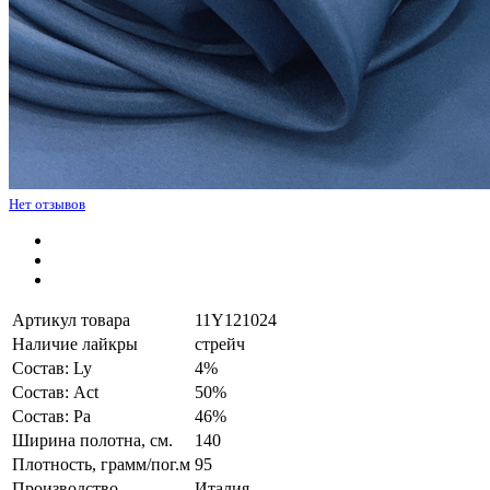
Нет отзывов
Артикул товара
11Y121024
Наличие лайкры
стрейч
Состав: Ly
4%
Состав: Act
50%
Состав: Pa
46%
Ширина полотна, см.
140
Плотность, грамм/пог.м
95
Производство
Италия