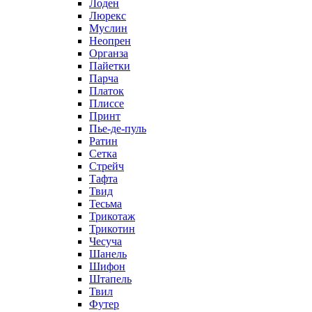
Лоден
Люрекс
Муслин
Неопрен
Органза
Пайетки
Парча
Платок
Плиссе
Принт
Пье-де-пуль
Ратин
Сетка
Стрейч
Тафта
Твид
Тесьма
Трикотаж
Трикотин
Чесуча
Шанель
Шифон
Штапель
Твил
Футер