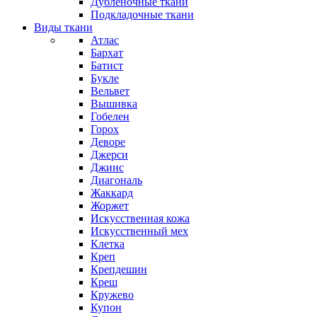
Дубленочные ткани
Подкладочные ткани
Виды ткани
Атлас
Бархат
Батист
Букле
Вельвет
Вышивка
Гобелен
Горох
Деворе
Джерси
Джинс
Диагональ
Жаккард
Жоржет
Искусственная кожа
Искусственный мех
Клетка
Креп
Крепдешин
Креш
Кружево
Купон