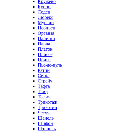
Кружево
Купон
Лоден
Люрекс
Муслин
Неопрен
Органза
Пайетки
Парча
Платок
Плиссе
Принт
Пье-де-пуль
Ратин
Сетка
Стрейч
Тафта
Твид
Тесьма
Трикотаж
Трикотин
Чесуча
Шанель
Шифон
Штапель