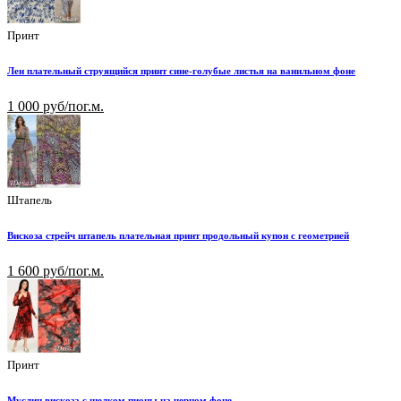
Принт
Лен плательный струящийся принт сине-голубые листья на ванильном фоне
1 000 руб/пог.м.
Штапель
Вискоза стрейч штапель плательная принт продольный купон с геометрией
1 600 руб/пог.м.
Принт
Муслин вискоза с шелком пионы на черном фоне