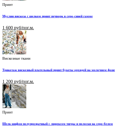
Принт
Муслин вискоза с шелком принт печворк в серо-синей гамме
1 600 руб/пог.м.
Вискозные ткани
Трикотаж вискозный плательный принт букеты орхидей на молочном фоне
1 200 руб/пог.м.
Принт
Шелк шифон полупрозрачный с люрексом тигры и полоски на серо-белом