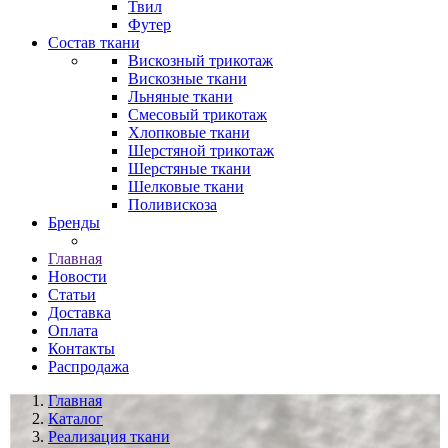
Твил
Футер
Состав ткани
Вискозный трикотаж
Вискозные ткани
Льняные ткани
Смесовый трикотаж
Хлопковые ткани
Шерстяной трикотаж
Шерстяные ткани
Шелковые ткани
Поливискоза
Бренды
Главная
Новости
Статьи
Доставка
Оплата
Контакты
Распродажа
Главная
Каталог
Реализация ткани