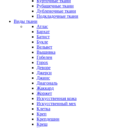
Курточные ткани
Рубашечные ткани
Дубленочные ткани
Подкладочные ткани
Виды ткани
Атлас
Бархат
Батист
Букле
Вельвет
Вышивка
Гобелен
Горох
Деворе
Джерси
Джинс
Диагональ
Жаккард
Жоржет
Искусственная кожа
Искусственный мех
Клетка
Креп
Крепдешин
Креш