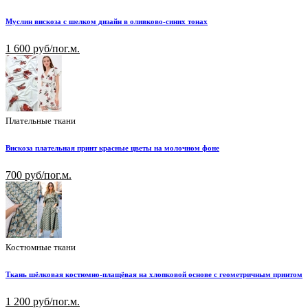
Муслин вискоза с шелком дизайн в оливково-синих тонах
1 600 руб/пог.м.
Плательные ткани
Вискоза плательная принт красные цветы на молочном фоне
700 руб/пог.м.
Костюмные ткани
Ткань шёлковая костюмно-плащёвая на хлопковой основе с геометричным принтом
1 200 руб/пог.м.