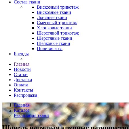
Состав ткани
Вискозный трикотаж
Вискозные ткани
Льняные ткани
Смесовый трикотаж
Хлопковые ткани
Шерстяной трикотаж
Шерстяные ткани
Шелковые ткани
Поливискоза
Бренды
Главная
Новости
Статьи
Доставка
Оплата
Контакты
Распродажа
Главная
Каталог
Реализация ткани
Шанель нарядная крупные разноцветны