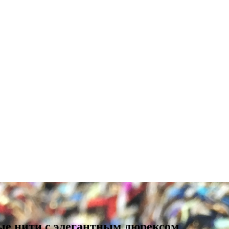
е нити с элегантным люрексом