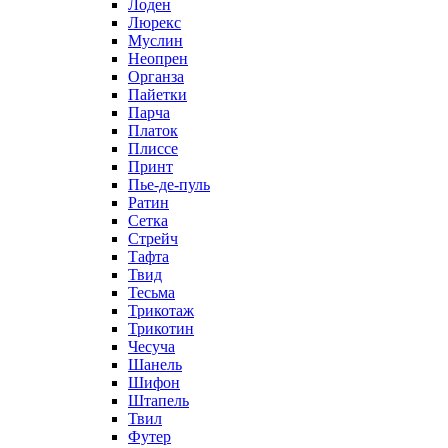
Лоден
Люрекс
Муслин
Неопрен
Органза
Пайетки
Парча
Платок
Плиссе
Принт
Пье-де-пуль
Ратин
Сетка
Стрейч
Тафта
Твид
Тесьма
Трикотаж
Трикотин
Чесуча
Шанель
Шифон
Штапель
Твил
Футер