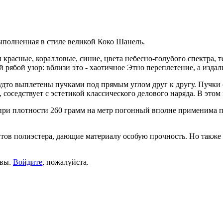
выполненная в стиле великой Коко Шанель.
 красные, коралловые, синие, цвета небесно-голубого спектра, 
рябой узор: вблизи это - хаотичное Этно переплетение, а изда
удто выплетены пучками под прямым углом друг к другу. Пучки 
соседствует с эстетикой классического делового наряда. В этом
 при плотности 260 грамм на метр погонный вполне применима 
тов полиэстера, дающие материалу особую прочность. Но также 
ывы.
Войдите
, пожалуйста.