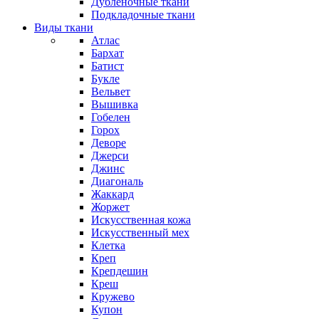
Дубленочные ткани
Подкладочные ткани
Виды ткани
Атлас
Бархат
Батист
Букле
Вельвет
Вышивка
Гобелен
Горох
Деворе
Джерси
Джинс
Диагональ
Жаккард
Жоржет
Искусственная кожа
Искусственный мех
Клетка
Креп
Крепдешин
Креш
Кружево
Купон