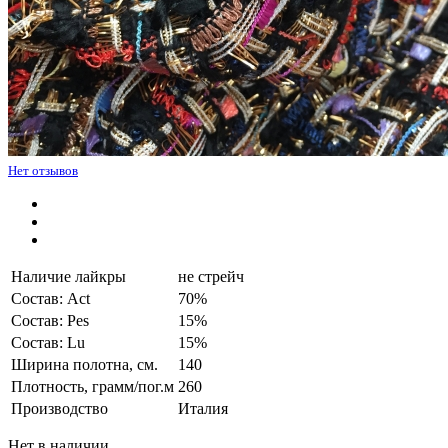
Нет отзывов
Наличие лайкры
не стрейч
Состав: Act
70%
Состав: Pes
15%
Состав: Lu
15%
Ширина полотна, см.
140
Плотность, грамм/пог.м
260
Производство
Италия
Нет в наличии