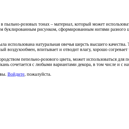
в пыльно-розовых тонах – материал, который может использова
ным буклированным рисунком, сформированным нитями разного 
ла использована натуральная овечья шерсть высшего качества. 
ный воздухообмен, впитывает и отводит влагу, хорошо согревает
агородством пепельно-розового цвета, может использоваться дл
Ткань сочетается с любыми вариантами декора, в том числе и с 
ывы.
Войдите
, пожалуйста.