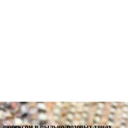
 люрексом в пыльно-розовых тонах