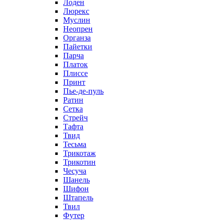
Лоден
Люрекс
Муслин
Неопрен
Органза
Пайетки
Парча
Платок
Плиссе
Принт
Пье-де-пуль
Ратин
Сетка
Стрейч
Тафта
Твид
Тесьма
Трикотаж
Трикотин
Чесуча
Шанель
Шифон
Штапель
Твил
Футер