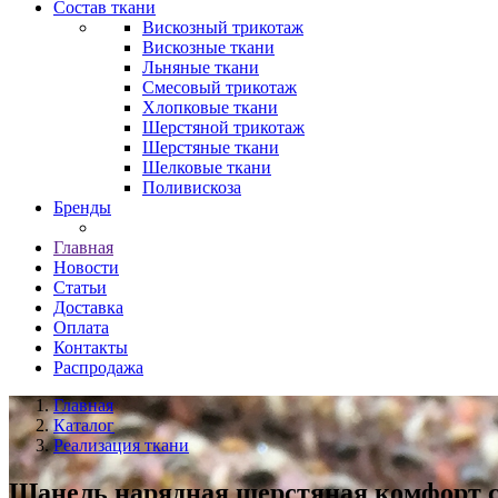
Состав ткани
Вискозный трикотаж
Вискозные ткани
Льняные ткани
Смесовый трикотаж
Хлопковые ткани
Шерстяной трикотаж
Шерстяные ткани
Шелковые ткани
Поливискоза
Бренды
Главная
Новости
Статьи
Доставка
Оплата
Контакты
Распродажа
Главная
Каталог
Реализация ткани
Шанель нарядная шерстяная комфорт с