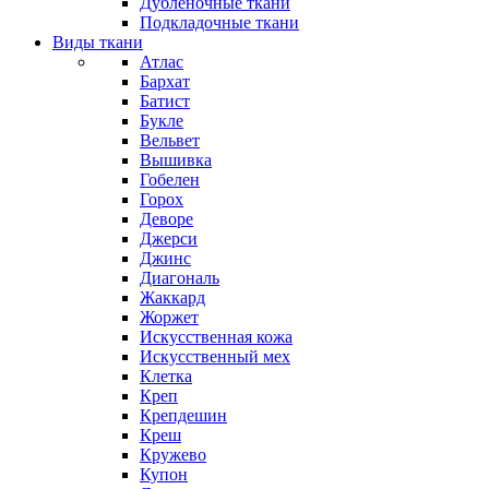
Дубленочные ткани
Подкладочные ткани
Виды ткани
Атлас
Бархат
Батист
Букле
Вельвет
Вышивка
Гобелен
Горох
Деворе
Джерси
Джинс
Диагональ
Жаккард
Жоржет
Искусственная кожа
Искусственный мех
Клетка
Креп
Крепдешин
Креш
Кружево
Купон