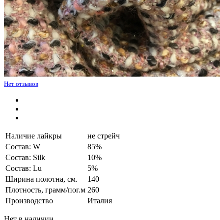
Нет отзывов
Наличие лайкры
не стрейч
Состав: W
85%
Состав: Silk
10%
Состав: Lu
5%
Ширина полотна, см.
140
Плотность, грамм/пог.м
260
Производство
Италия
Нет в наличии