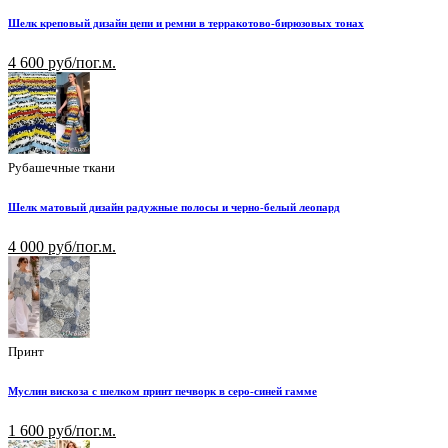
Шелк креповый дизайн цепи и ремни в терракотово-бирюзовых тонах
4 600 руб/пог.м.
Рубашечные ткани
Шелк матовый дизайн радужные полосы и черно-белый леопард
4 000 руб/пог.м.
Принт
Муслин вискоза с шелком принт печворк в серо-синей гамме
1 600 руб/пог.м.