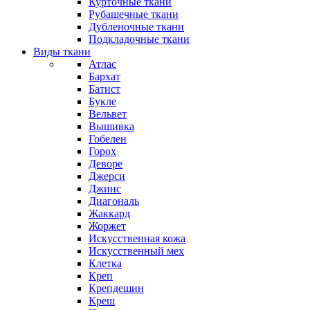
Курточные ткани
Рубашечные ткани
Дубленочные ткани
Подкладочные ткани
Виды ткани
Атлас
Бархат
Батист
Букле
Вельвет
Вышивка
Гобелен
Горох
Деворе
Джерси
Джинс
Диагональ
Жаккард
Жоржет
Искусственная кожа
Искусственный мех
Клетка
Креп
Крепдешин
Креш