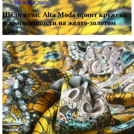
Шелковые ткани
Шёлк атлас Alta Moda принт кружева
и драгоценности на жёлто-золотом
фоне