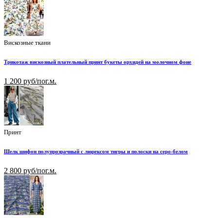
Вискозные ткани
Трикотаж вискозный плательный принт букеты орхидей на молочном фоне
1 200 руб/пог.м.
Принт
Шелк шифон полупрозрачный с люрексом тигры и полоски на серо-белом
2 800 руб/пог.м.