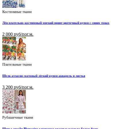
Костюмные ткани
Лён плательно-костюмный мягкий принт цветочный купон с синих тонах
2 000 руб/пог.м.
Плательные ткани
Шелк атласно-матовый лёгкий купон акварель и листья
3 200 руб/пог.м.
Рубашечные ткани
Шитье дизайн Blumarine хлопковое красные маки на белом фоне