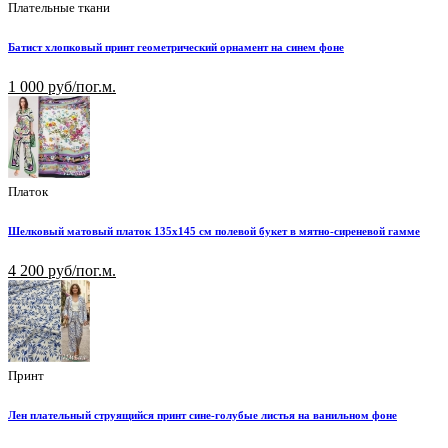
Плательные ткани
Батист хлопковый принт геометрический орнамент на синем фоне
1 000 руб/пог.м.
Платок
Шелковый матовый платок 135х145 см полевой букет в мятно-сиреневой гамме
4 200 руб/пог.м.
Принт
Лен плательный струящийся принт сине-голубые листья на ванильном фоне