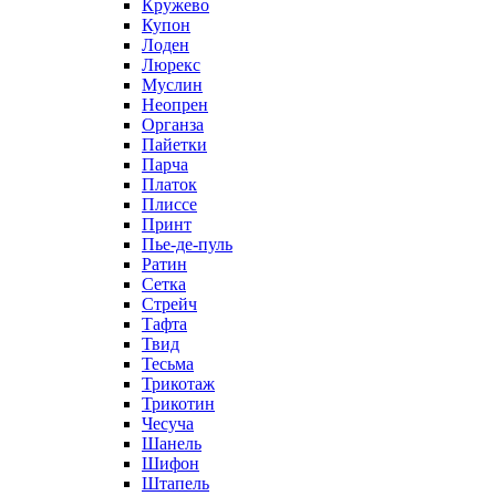
Кружево
Купон
Лоден
Люрекс
Муслин
Неопрен
Органза
Пайетки
Парча
Платок
Плиссе
Принт
Пье-де-пуль
Ратин
Сетка
Стрейч
Тафта
Твид
Тесьма
Трикотаж
Трикотин
Чесуча
Шанель
Шифон
Штапель