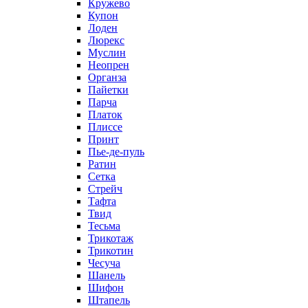
Кружево
Купон
Лоден
Люрекс
Муслин
Неопрен
Органза
Пайетки
Парча
Платок
Плиссе
Принт
Пье-де-пуль
Ратин
Сетка
Стрейч
Тафта
Твид
Тесьма
Трикотаж
Трикотин
Чесуча
Шанель
Шифон
Штапель