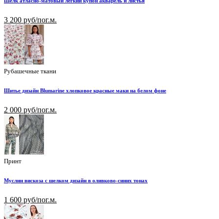
Шелк атласно-матовый лёгкий купон акварель и листья
3 200 руб/пог.м.
Рубашечные ткани
Шитье дизайн Blumarine хлопковое красные маки на белом фоне
2 000 руб/пог.м.
Принт
Муслин вискоза с шелком дизайн в оливково-синих тонах
1 600 руб/пог.м.