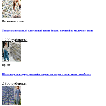
Вискозные ткани
Трикотаж вискозный плательный принт букеты орхидей на молочном фоне
1 200 руб/пог.м.
Принт
Шелк шифон полупрозрачный с люрексом тигры и полоски на серо-белом
2 800 руб/пог.м.