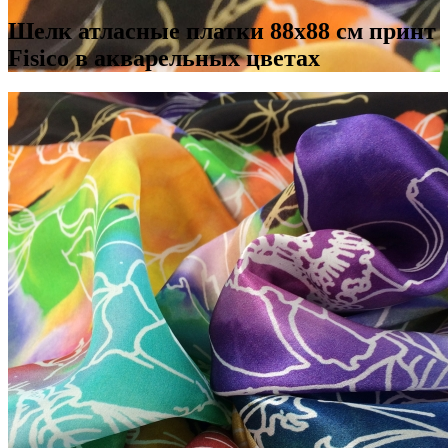
Шелк атласные платки 88х88 см принт
Fisico в акварельных цветах