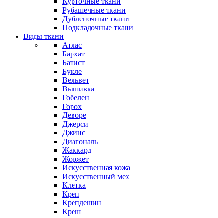
Курточные ткани
Рубашечные ткани
Дубленочные ткани
Подкладочные ткани
Виды ткани
Атлас
Бархат
Батист
Букле
Вельвет
Вышивка
Гобелен
Горох
Деворе
Джерси
Джинс
Диагональ
Жаккард
Жоржет
Искусственная кожа
Искусственный мех
Клетка
Креп
Крепдешин
Креш