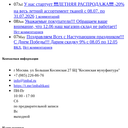
07
У нас стартует ❗️❗️❗️ЛЕТНЯЯ РАСПРОДАЖА❗️❗️❗️ -20%
Jul
на весь летний ассортимент тканей с 08.07. по
31.07.2026
1 комментарий
08
Уважаемые покупатели!!! Обращаем ваше
Jun
внимание, что 12.06 наш магазин-склад не работает!
Нет комментариев
07
Поздравляем Всех с Наступающим праздником!!!
May
С Днем Победы!!! Дарим скидку 9% с 08.05 по 12.05
вкл.
Нет комментариев
Контактная информация
г Москва. ул. Большая Косинская 27 БЦ "Косинская мунуфактура"
+7 (985) 226-86-76
info@imbal.ru
https://t.me/imbaltkani
ПН-Пт
10:00 - 17:00
Сб
по предварительной записи
Вс
выходной
Наши новинки