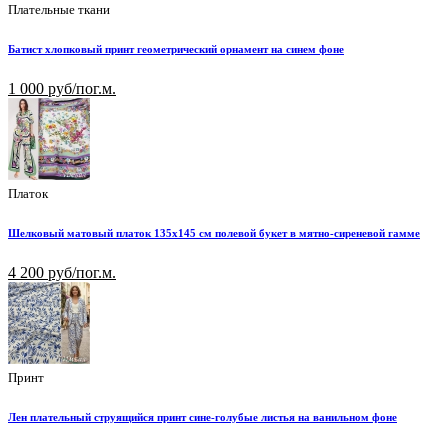
Плательные ткани
Батист хлопковый принт геометрический орнамент на синем фоне
1 000 руб/пог.м.
Платок
Шелковый матовый платок 135х145 см полевой букет в мятно-сиреневой гамме
4 200 руб/пог.м.
Принт
Лен плательный струящийся принт сине-голубые листья на ванильном фоне