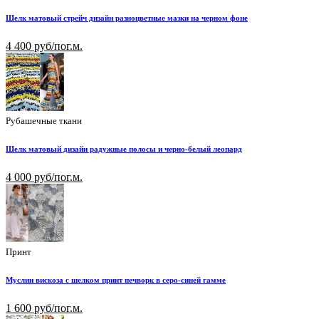
Шелк матовый стрейч дизайн разноцветные мазки на черном фоне
4 400 руб/пог.м.
Рубашечные ткани
Шелк матовый дизайн радужные полосы и черно-белый леопард
4 000 руб/пог.м.
Принт
Муслин вискоза с шелком принт печворк в серо-синей гамме
1 600 руб/пог.м.