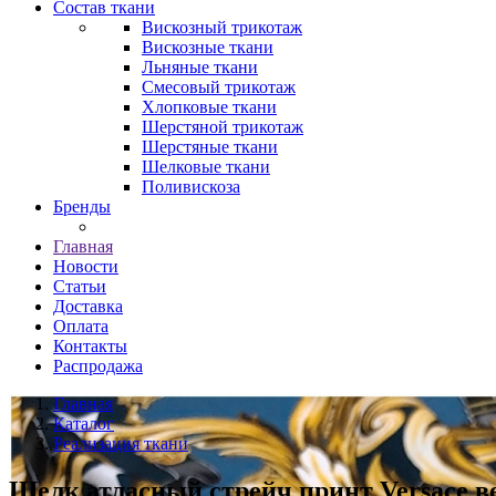
Состав ткани
Вискозный трикотаж
Вискозные ткани
Льняные ткани
Смесовый трикотаж
Хлопковые ткани
Шерстяной трикотаж
Шерстяные ткани
Шелковые ткани
Поливискоза
Бренды
Главная
Новости
Статьи
Доставка
Оплата
Контакты
Распродажа
Главная
Каталог
Реализация ткани
Шелк атласный стрейч принт Versace ве