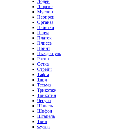
Лоден
Люрекс
Муслин
Неопрен
Органза
Пайетки
Парча
Платок
Плиссе
Принт
Пье-де-пуль
Ратин
Сетка
Стрейч
Тафта
Твид
Тесьма
Трикотаж
Трикотин
Чесуча
Шанель
Шифон
Штапель
Твил
Футер