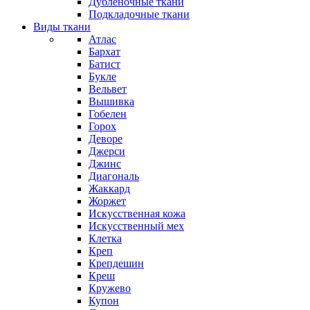
Дубленочные ткани
Подкладочные ткани
Виды ткани
Атлас
Бархат
Батист
Букле
Вельвет
Вышивка
Гобелен
Горох
Деворе
Джерси
Джинс
Диагональ
Жаккард
Жоржет
Искусственная кожа
Искусственный мех
Клетка
Креп
Крепдешин
Креш
Кружево
Купон