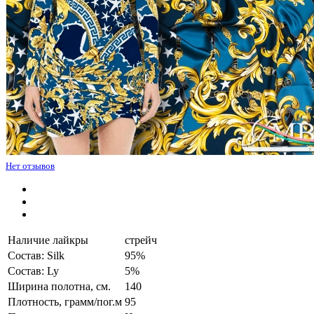
Нет отзывов
Наличие лайкры
стрейч
Состав: Silk
95%
Состав: Ly
5%
Ширина полотна, см.
140
Плотность, грамм/пог.м
95