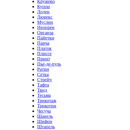
Кружево
Купон
Лоден
Люрекс
Муслин
Неопрен
Органза
Пайетки
Парча
Платок
Плиссе
Принт
Пье-де-пуль
Ратин
Сетка
Стрейч
Тафта
Твид
Тесьма
Трикотаж
Трикотин
Чесуча
Шанель
Шифон
Штапель