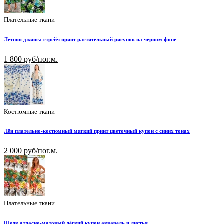
Плательные ткани
Летняя джинса стрейч принт растительный рисунок на черном фоне
1 800 руб/пог.м.
Костюмные ткани
Лён плательно-костюмный мягкий принт цветочный купон с синих тонах
2 000 руб/пог.м.
Плательные ткани
Шелк атласно-матовый лёгкий купон акварель и листья