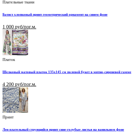
Плательные ткани
Батист хлопковый принт геометрический орнамент на синем фоне
1 000 руб/пог.м.
Платок
Шелковый матовый платок 135х145 см полевой букет в мятно-сиреневой гамме
4 200 руб/пог.м.
Принт
Лен плательный струящийся принт сине-голубые листья на ванильном фоне