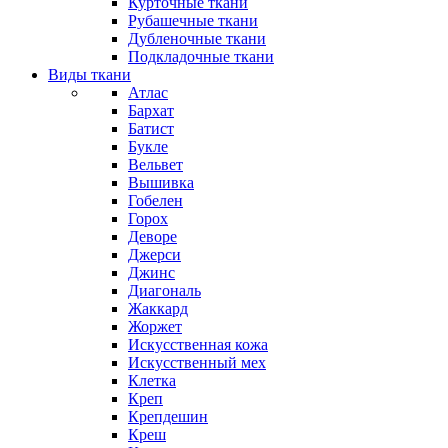
Курточные ткани
Рубашечные ткани
Дубленочные ткани
Подкладочные ткани
Виды ткани
Атлас
Бархат
Батист
Букле
Вельвет
Вышивка
Гобелен
Горох
Деворе
Джерси
Джинс
Диагональ
Жаккард
Жоржет
Искусственная кожа
Искусственный мех
Клетка
Креп
Крепдешин
Креш