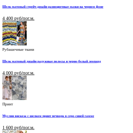
Шелк матовый стрейч дизайн разноцветные мазки на черном фоне
4 400 руб/пог.м.
Рубашечные ткани
Шелк матовый дизайн радужные полосы и черно-белый леопард
4 000 руб/пог.м.
Принт
Муслин вискоза с шелком принт печворк в серо-синей гамме
1 600 руб/пог.м.