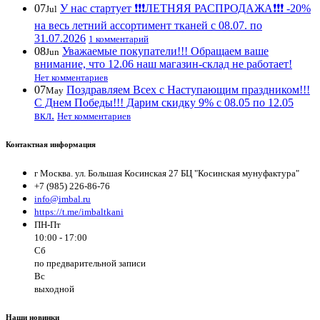
07
У нас стартует ❗️❗️❗️ЛЕТНЯЯ РАСПРОДАЖА❗️❗️❗️ -20%
Jul
на весь летний ассортимент тканей с 08.07. по
31.07.2026
1 комментарий
08
Уважаемые покупатели!!! Обращаем ваше
Jun
внимание, что 12.06 наш магазин-склад не работает!
Нет комментариев
07
Поздравляем Всех с Наступающим праздником!!!
May
С Днем Победы!!! Дарим скидку 9% с 08.05 по 12.05
вкл.
Нет комментариев
Контактная информация
г Москва. ул. Большая Косинская 27 БЦ "Косинская мунуфактура"
+7 (985) 226-86-76
info@imbal.ru
https://t.me/imbaltkani
ПН-Пт
10:00 - 17:00
Сб
по предварительной записи
Вс
выходной
Наши новинки