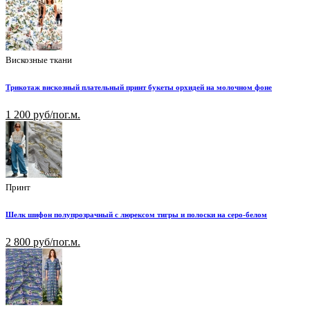
Вискозные ткани
Трикотаж вискозный плательный принт букеты орхидей на молочном фоне
1 200 руб/пог.м.
Принт
Шелк шифон полупрозрачный с люрексом тигры и полоски на серо-белом
2 800 руб/пог.м.