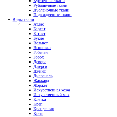
Курточные ткани
Рубашечные ткани
Дубленочные ткани
Подкладочные ткани
Виды ткани
Атлас
Бархат
Батист
Букле
Вельвет
Вышивка
Гобелен
Горох
Деворе
Джерси
Джинс
Диагональ
Жаккард
Жоржет
Искусственная кожа
Искусственный мех
Клетка
Креп
Крепдешин
Креш