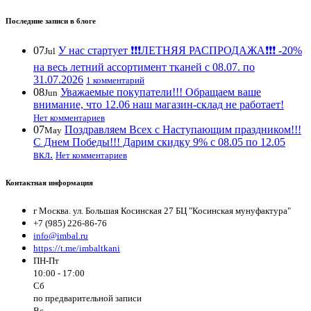
Последние записи в блоге
07
У нас стартует ❗️❗️❗️ЛЕТНЯЯ РАСПРОДАЖА❗️❗️❗️ -20%
Jul
на весь летний ассортимент тканей с 08.07. по
31.07.2026
1 комментарий
08
Уважаемые покупатели!!! Обращаем ваше
Jun
внимание, что 12.06 наш магазин-склад не работает!
Нет комментариев
07
Поздравляем Всех с Наступающим праздником!!!
May
С Днем Победы!!! Дарим скидку 9% с 08.05 по 12.05
вкл.
Нет комментариев
Контактная информация
г Москва. ул. Большая Косинская 27 БЦ "Косинская мунуфактура"
+7 (985) 226-86-76
info@imbal.ru
https://t.me/imbaltkani
ПН-Пт
10:00 - 17:00
Сб
по предварительной записи
Вс