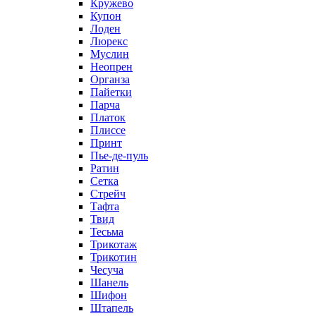
Кружево
Купон
Лоден
Люрекс
Муслин
Неопрен
Органза
Пайетки
Парча
Платок
Плиссе
Принт
Пье-де-пуль
Ратин
Сетка
Стрейч
Тафта
Твид
Тесьма
Трикотаж
Трикотин
Чесуча
Шанель
Шифон
Штапель