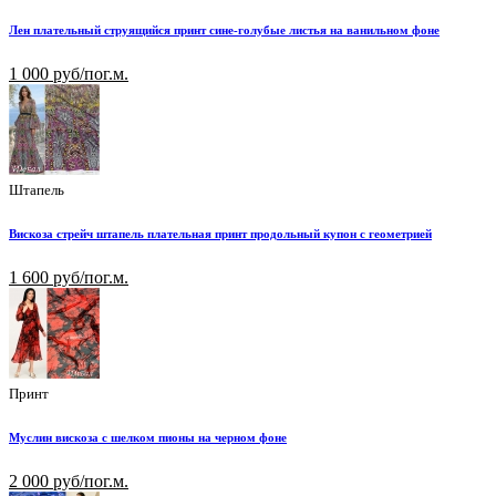
Лен плательный струящийся принт сине-голубые листья на ванильном фоне
1 000 руб/пог.м.
Штапель
Вискоза стрейч штапель плательная принт продольный купон с геометрией
1 600 руб/пог.м.
Принт
Муслин вискоза с шелком пионы на черном фоне
2 000 руб/пог.м.