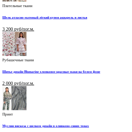
Плательные ткани
Шелк атласно-матовый лёгкий купон акварель и листья
3 200 руб/пог.м.
Рубашечные ткани
Шитье дизайн Blumarine хлопковое красные маки на белом фоне
2 000 руб/пог.м.
Принт
Муслин вискоза с шелком дизайн в оливково-синих тонах