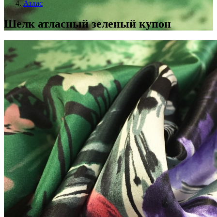
Атлас
Шелк атласный зеленый купон