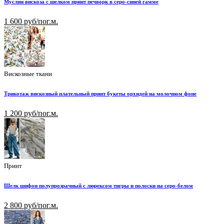
Муслин вискоза с шелком принт печворк в серо-синей гамме
1 600 руб/пог.м.
Вискозные ткани
Трикотаж вискозный плательный принт букеты орхидей на молочном фоне
1 200 руб/пог.м.
Принт
Шелк шифон полупрозрачный с люрексом тигры и полоски на серо-белом
2 800 руб/пог.м.