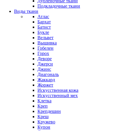
Дубленочные ткани
Подкладочные ткани
Виды ткани
Атлас
Бархат
Батист
Букле
Вельвет
Вышивка
Гобелен
Горох
Деворе
Джерси
Джинс
Диагональ
Жаккард
Жоржет
Искусственная кожа
Искусственный мех
Клетка
Креп
Крепдешин
Креш
Кружево
Купон