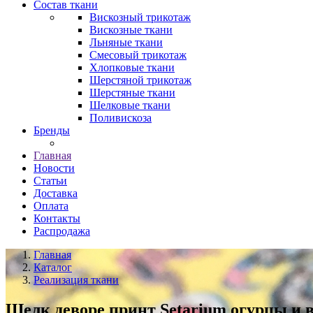
Состав ткани
Вискозный трикотаж
Вискозные ткани
Льняные ткани
Смесовый трикотаж
Хлопковые ткани
Шерстяной трикотаж
Шерстяные ткани
Шелковые ткани
Поливискоза
Бренды
Главная
Новости
Статьи
Доставка
Оплата
Контакты
Распродажа
Главная
Каталог
Реализация ткани
Шелк деворе принт Setarium огурцы и 