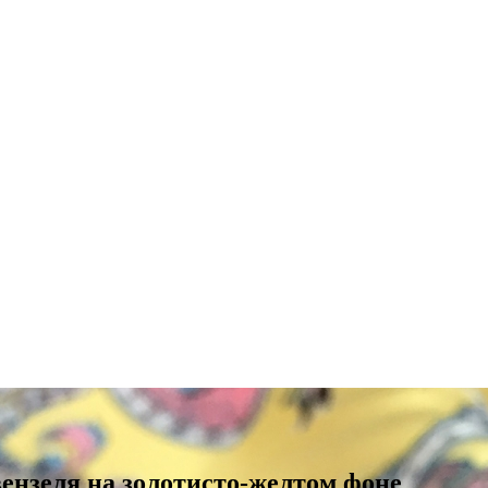
вензеля на золотисто-желтом фоне