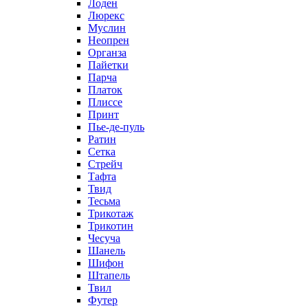
Лоден
Люрекс
Муслин
Неопрен
Органза
Пайетки
Парча
Платок
Плиссе
Принт
Пье-де-пуль
Ратин
Сетка
Стрейч
Тафта
Твид
Тесьма
Трикотаж
Трикотин
Чесуча
Шанель
Шифон
Штапель
Твил
Футер