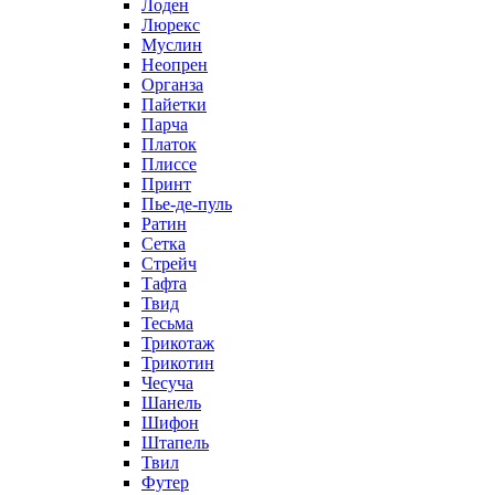
Лоден
Люрекс
Муслин
Неопрен
Органза
Пайетки
Парча
Платок
Плиссе
Принт
Пье-де-пуль
Ратин
Сетка
Стрейч
Тафта
Твид
Тесьма
Трикотаж
Трикотин
Чесуча
Шанель
Шифон
Штапель
Твил
Футер