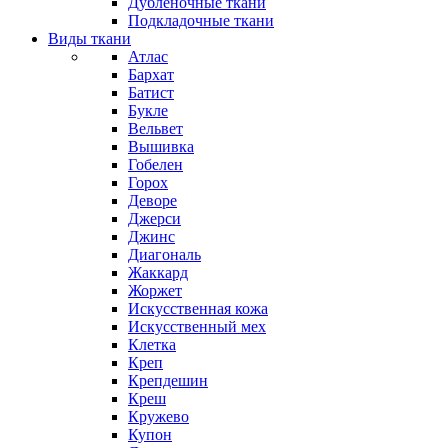
Дубленочные ткани
Подкладочные ткани
Виды ткани
Атлас
Бархат
Батист
Букле
Вельвет
Вышивка
Гобелен
Горох
Деворе
Джерси
Джинс
Диагональ
Жаккард
Жоржет
Искусственная кожа
Искусственный мех
Клетка
Креп
Крепдешин
Креш
Кружево
Купон