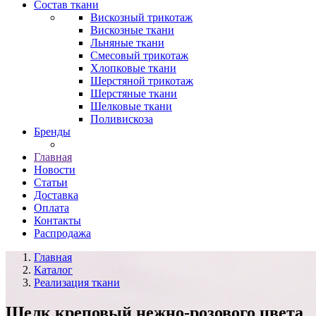
Состав ткани
Вискозный трикотаж
Вискозные ткани
Льняные ткани
Смесовый трикотаж
Хлопковые ткани
Шерстяной трикотаж
Шерстяные ткани
Шелковые ткани
Поливискоза
Бренды
Главная
Новости
Статьи
Доставка
Оплата
Контакты
Распродажа
Главная
Каталог
Реализация ткани
Шелк креповый нежно-розового цвета