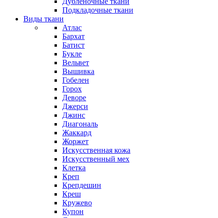
Дубленочные ткани
Подкладочные ткани
Виды ткани
Атлас
Бархат
Батист
Букле
Вельвет
Вышивка
Гобелен
Горох
Деворе
Джерси
Джинс
Диагональ
Жаккард
Жоржет
Искусственная кожа
Искусственный мех
Клетка
Креп
Крепдешин
Креш
Кружево
Купон