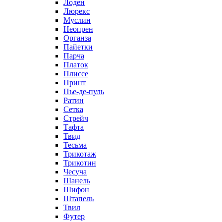
Лоден
Люрекс
Муслин
Неопрен
Органза
Пайетки
Парча
Платок
Плиссе
Принт
Пье-де-пуль
Ратин
Сетка
Стрейч
Тафта
Твид
Тесьма
Трикотаж
Трикотин
Чесуча
Шанель
Шифон
Штапель
Твил
Футер