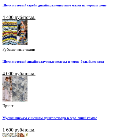
Шелк матовый стрейч дизайн разноцветные мазки на черном фоне
4 400 руб/пог.м.
Рубашечные ткани
Шелк матовый дизайн радужные полосы и черно-белый леопард
4 000 руб/пог.м.
Принт
Муслин вискоза с шелком принт печворк в серо-синей гамме
1 600 руб/пог.м.