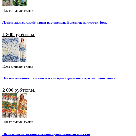
Плательные ткани
Летняя джинса стрейч принт растительный рисунок на черном фоне
1 800 руб/пог.м.
Костюмные ткани
Лён плательно-костюмный мягкий принт цветочный купон с синих тонах
2 000 руб/пог.м.
Плательные ткани
Шелк атласно-матовый лёгкий купон акварель и листья