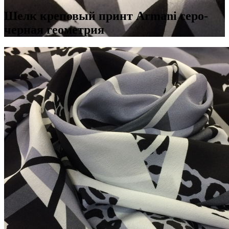
Шелк креповый принт Armani серо-
черная геометрия