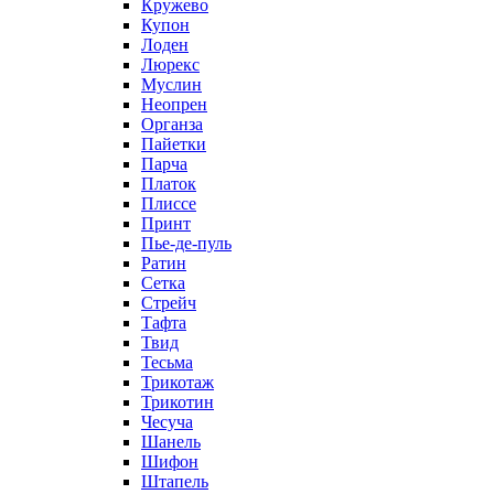
Кружево
Купон
Лоден
Люрекс
Муслин
Неопрен
Органза
Пайетки
Парча
Платок
Плиссе
Принт
Пье-де-пуль
Ратин
Сетка
Стрейч
Тафта
Твид
Тесьма
Трикотаж
Трикотин
Чесуча
Шанель
Шифон
Штапель