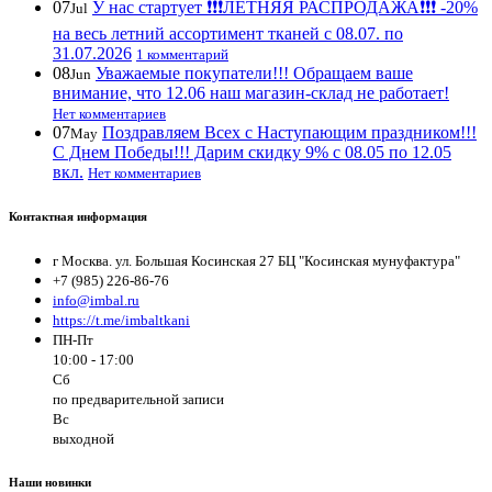
07
У нас стартует ❗️❗️❗️ЛЕТНЯЯ РАСПРОДАЖА❗️❗️❗️ -20%
Jul
на весь летний ассортимент тканей с 08.07. по
31.07.2026
1 комментарий
08
Уважаемые покупатели!!! Обращаем ваше
Jun
внимание, что 12.06 наш магазин-склад не работает!
Нет комментариев
07
Поздравляем Всех с Наступающим праздником!!!
May
С Днем Победы!!! Дарим скидку 9% с 08.05 по 12.05
вкл.
Нет комментариев
Контактная информация
г Москва. ул. Большая Косинская 27 БЦ "Косинская мунуфактура"
+7 (985) 226-86-76
info@imbal.ru
https://t.me/imbaltkani
ПН-Пт
10:00 - 17:00
Сб
по предварительной записи
Вс
выходной
Наши новинки