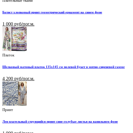
Плательные ткани
Батист хлопковый принт геометрический орнамент на синем фоне
1 000 руб/пог.м.
Платок
Шелковый матовый платок 135х145 см полевой букет в мятно-сиреневой гамме
4 200 руб/пог.м.
Принт
Лен плательный струящийся принт сине-голубые листья на ванильном фоне