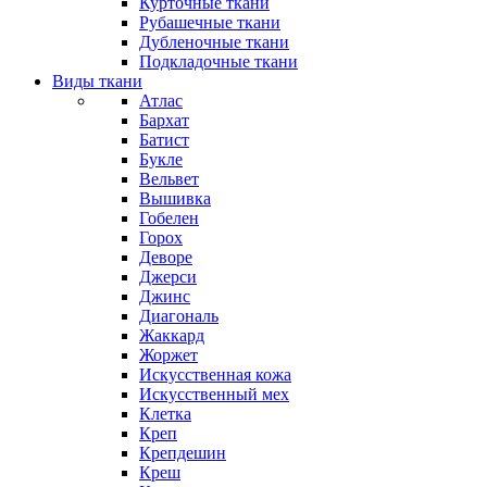
Курточные ткани
Рубашечные ткани
Дубленочные ткани
Подкладочные ткани
Виды ткани
Атлас
Бархат
Батист
Букле
Вельвет
Вышивка
Гобелен
Горох
Деворе
Джерси
Джинс
Диагональ
Жаккард
Жоржет
Искусственная кожа
Искусственный мех
Клетка
Креп
Крепдешин
Креш