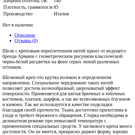
Ширина полотна, см.
140
Плотность, грамм/пог.м
85
Производство
Италия
Нет в наличии
Описание
Отзывы (0)
Шелк c креповым переплетением нитей принт от ведущего
бренда Армани с геометрическим рисунком классической
черно-белой расцветки на фоне серых линий различных
оттенков.
Шелковый креп-это крутка волокон в определенном
направлении. Специальное чередование таких нитей
позволяет достичь волнообразный, шероховатый эффект
поверхности. Применяется для шитья брючных и юбочных
костюмов, платьев, шарфов, а так же всевозможных блузонов
и кимоно. Так же используется в качестве подкладки
благодаря своей прочности. Ткань достаточно прихотлива в
уходе и требует бережного обращения. Стирка необходима в
деликатном режиме при невысокой температуре c
применением специальных средств. У шелкового крепа много
достоинств. Он не мнется, прекрасно держит форму, хорошо