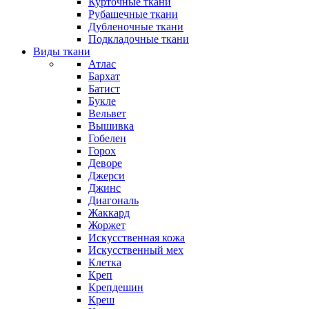
Курточные ткани
Рубашечные ткани
Дубленочные ткани
Подкладочные ткани
Виды ткани
Атлас
Бархат
Батист
Букле
Вельвет
Вышивка
Гобелен
Горох
Деворе
Джерси
Джинс
Диагональ
Жаккард
Жоржет
Искусственная кожа
Искусственный мех
Клетка
Креп
Крепдешин
Креш