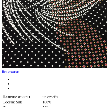
Нет отзывов
Наличие лайкры
не стрейч
Состав: Silk
100%