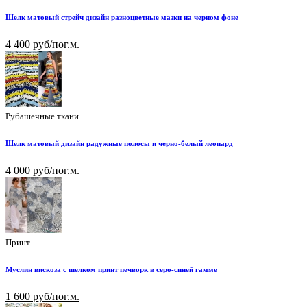
Шелк матовый стрейч дизайн разноцветные мазки на черном фоне
4 400 руб/пог.м.
Рубашечные ткани
Шелк матовый дизайн радужные полосы и черно-белый леопард
4 000 руб/пог.м.
Принт
Муслин вискоза с шелком принт печворк в серо-синей гамме
1 600 руб/пог.м.