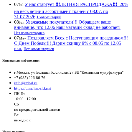
07
У нас стартует ❗️❗️❗️ЛЕТНЯЯ РАСПРОДАЖА❗️❗️❗️ -20%
Jul
на весь летний ассортимент тканей с 08.07. по
31.07.2026
1 комментарий
08
Уважаемые покупатели!!! Обращаем ваше
Jun
внимание, что 12.06 наш магазин-склад не работает!
Нет комментариев
07
Поздравляем Всех с Наступающим праздником!!!
May
С Днем Победы!!! Дарим скидку 9% с 08.05 по 12.05
вкл.
Нет комментариев
Контактная информация
г Москва. ул. Большая Косинская 27 БЦ "Косинская мунуфактура"
+7 (985) 226-86-76
info@imbal.ru
https://t.me/imbaltkani
ПН-Пт
10:00 - 17:00
Сб
по предварительной записи
Вс
выходной
Наши новинки