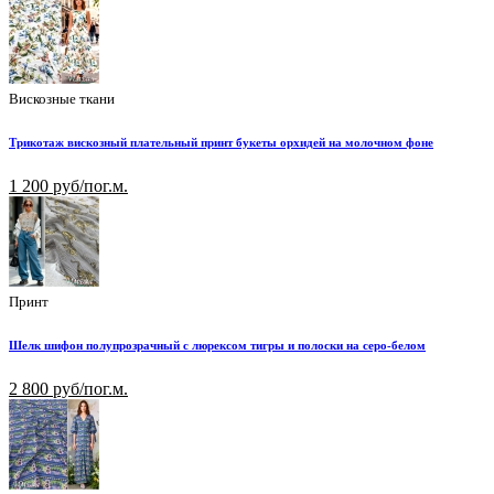
Вискозные ткани
Трикотаж вискозный плательный принт букеты орхидей на молочном фоне
1 200 руб/пог.м.
Принт
Шелк шифон полупрозрачный с люрексом тигры и полоски на серо-белом
2 800 руб/пог.м.