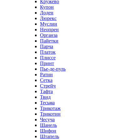
Кружево
Купон
Лоден
Люрекс
Муслин
Неопрен
Органза
Пайетки
Парча
Платок
Плиссе
Принт
Пье-де-пуль
Ратин
Сетка
Стрейч
Тафта
Твид
Тесьма
Трикотаж
Трикотин
Чесуча
Шанель
Шифон
Штапель