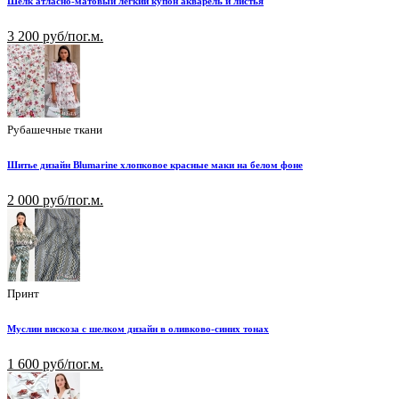
Шелк атласно-матовый лёгкий купон акварель и листья
3 200 руб/пог.м.
Рубашечные ткани
Шитье дизайн Blumarine хлопковое красные маки на белом фоне
2 000 руб/пог.м.
Принт
Муслин вискоза с шелком дизайн в оливково-синих тонах
1 600 руб/пог.м.