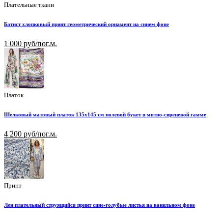
Плательные ткани
Батист хлопковый принт геометрический орнамент на синем фоне
1 000 руб/пог.м.
Платок
Шелковый матовый платок 135х145 см полевой букет в мятно-сиреневой гамме
4 200 руб/пог.м.
Принт
Лен плательный струящийся принт сине-голубые листья на ванильном фоне