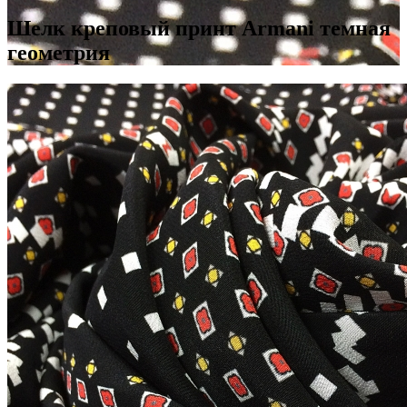
Шелк креповый принт Armani темная
геометрия