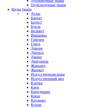
Дубленочные ткани
Подкладочные ткани
Виды ткани
Атлас
Бархат
Батист
Букле
Вельвет
Вышивка
Гобелен
Горох
Деворе
Джерси
Джинс
Диагональ
Жаккард
Жоржет
Искусственная кожа
Искусственный мех
Клетка
Креп
Крепдешин
Креш
Кружево
Купон