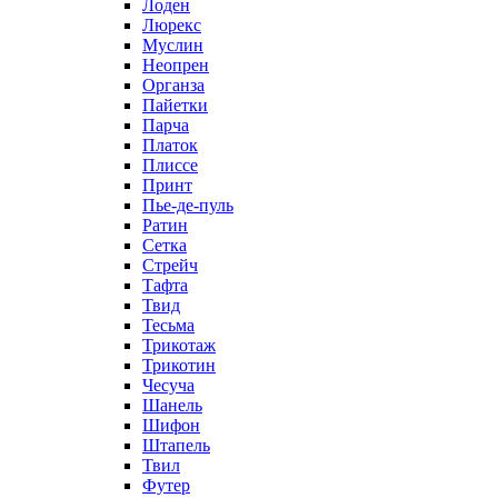
Лоден
Люрекс
Муслин
Неопрен
Органза
Пайетки
Парча
Платок
Плиссе
Принт
Пье-де-пуль
Ратин
Сетка
Стрейч
Тафта
Твид
Тесьма
Трикотаж
Трикотин
Чесуча
Шанель
Шифон
Штапель
Твил
Футер