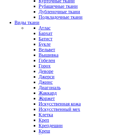
Курточные ткани
Рубашечные ткани
Дубленочные ткани
Подкладочные ткани
Виды ткани
Атлас
Бархат
Батист
Букле
Вельвет
Вышивка
Гобелен
Горох
Деворе
Джерси
Джинс
Диагональ
Жаккард
Жоржет
Искусственная кожа
Искусственный мех
Клетка
Креп
Крепдешин
Креш