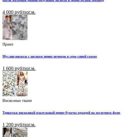
Шелк матовый дизайн радужные полосы и черно-белый леопард
4 000 руб/пог.м.
Принт
Муслин вискоза с шелком принт печворк в серо-синей гамме
1 600 руб/пог.м.
Вискозные ткани
Трикотаж вискозный плательный принт букеты орхидей на молочном фоне
1 200 руб/пог.м.