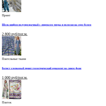
Принт
Шелк шифон полупрозрачный с люрексом тигры и полоски на серо-белом
2 800 руб/пог.м.
Плательные ткани
Батист хлопковый принт геометрический орнамент на синем фоне
1 000 руб/пог.м.
Платок