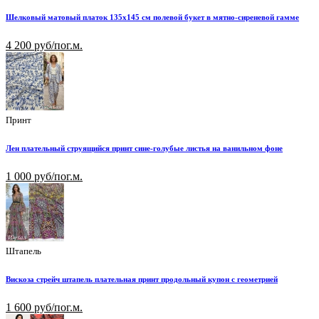
Шелковый матовый платок 135х145 см полевой букет в мятно-сиреневой гамме
4 200 руб/пог.м.
Принт
Лен плательный струящийся принт сине-голубые листья на ванильном фоне
1 000 руб/пог.м.
Штапель
Вискоза стрейч штапель плательная принт продольный купон с геометрией
1 600 руб/пог.м.