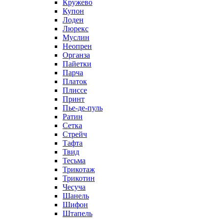
Кружево
Купон
Лоден
Люрекс
Муслин
Неопрен
Органза
Пайетки
Парча
Платок
Плиссе
Принт
Пье-де-пуль
Ратин
Сетка
Стрейч
Тафта
Твид
Тесьма
Трикотаж
Трикотин
Чесуча
Шанель
Шифон
Штапель