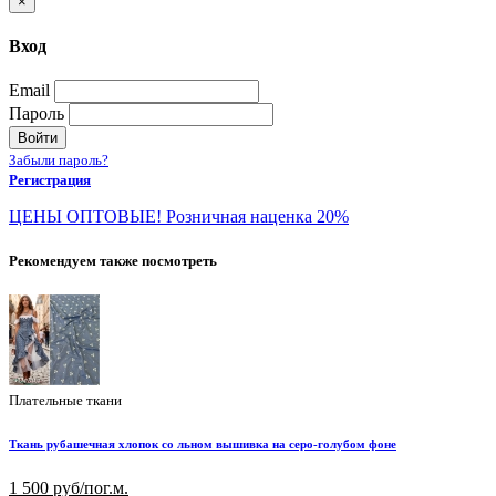
×
Вход
Email
Пароль
Войти
Забыли пароль?
Регистрация
ЦЕНЫ ОПТОВЫЕ! Розничная наценка 20%
Рекомендуем также посмотреть
Плательные ткани
Ткань рубашечная хлопок со льном вышивка на серо-голубом фоне
1 500 руб/пог.м.