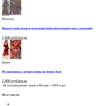
Штапель
Вискоза стрейч штапель плательная принт продольный купон с геометрией
1 600 руб/пог.м.
Принт
Муслин вискоза с шелком пионы на черном фоне
2 000 руб/пог.м.
На оптовом рынке ткани в Москве с 1994 года!
Мы в соцсетях