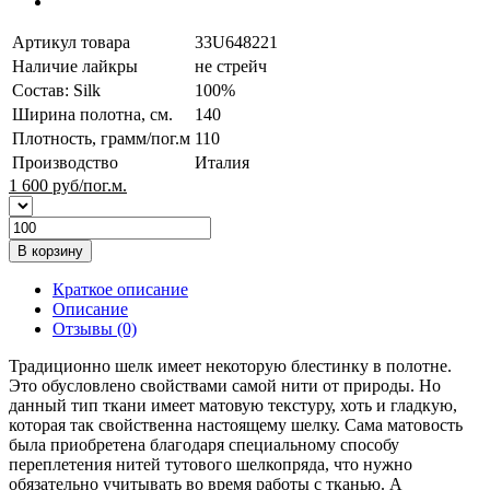
Артикул товара
33U648221
Наличие лайкры
не стрейч
Состав: Silk
100%
Ширина полотна, см.
140
Плотность, грамм/пог.м
110
Производство
Италия
1 600
руб/пог.м.
В корзину
Краткое описание
Описание
Отзывы (0)
Традиционно шелк имеет некоторую блестинку в полотне.
Это обусловлено свойствами самой нити от природы. Но
данный тип ткани имеет матовую текстуру, хоть и гладкую,
которая так свойственна настоящему шелку. Сама матовость
была приобретена благодаря специальному способу
переплетения нитей тутового шелкопряда, что нужно
обязательно учитывать во время работы с тканью. А