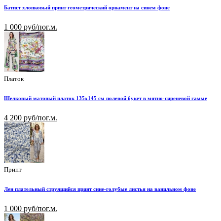
Батист хлопковый принт геометрический орнамент на синем фоне
1 000 руб/пог.м.
Платок
Шелковый матовый платок 135х145 см полевой букет в мятно-сиреневой гамме
4 200 руб/пог.м.
Принт
Лен плательный струящийся принт сине-голубые листья на ванильном фоне
1 000 руб/пог.м.