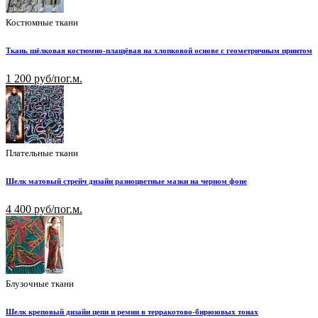
Костюмные ткани
Ткань шёлковая костюмно-плащёвая на хлопковой основе с геометричным принтом
1 200 руб/пог.м.
Плательные ткани
Шелк матовый стрейч дизайн разноцветные мазки на черном фоне
4 400 руб/пог.м.
Блузочные ткани
Шелк креповый дизайн цепи и ремни в терракотово-бирюзовых тонах