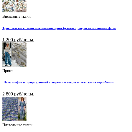
Вискозные ткани
Трикотаж вискозный плательный принт букеты орхидей на молочном фоне
1 200 руб/пог.м.
Принт
Шелк шифон полупрозрачный с люрексом тигры и полоски на серо-белом
2 800 руб/пог.м.
Плательные ткани