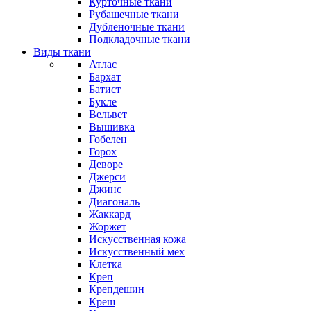
Курточные ткани
Рубашечные ткани
Дубленочные ткани
Подкладочные ткани
Виды ткани
Атлас
Бархат
Батист
Букле
Вельвет
Вышивка
Гобелен
Горох
Деворе
Джерси
Джинс
Диагональ
Жаккард
Жоржет
Искусственная кожа
Искусственный мех
Клетка
Креп
Крепдешин
Креш