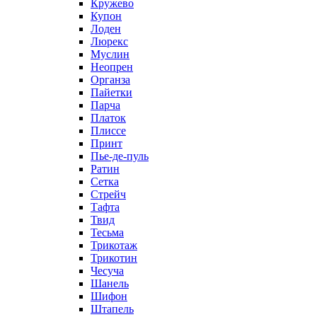
Кружево
Купон
Лоден
Люрекс
Муслин
Неопрен
Органза
Пайетки
Парча
Платок
Плиссе
Принт
Пье-де-пуль
Ратин
Сетка
Стрейч
Тафта
Твид
Тесьма
Трикотаж
Трикотин
Чесуча
Шанель
Шифон
Штапель