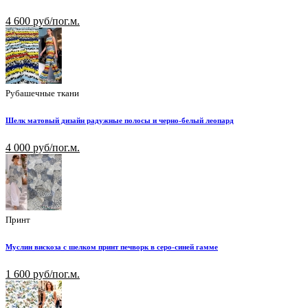
4 600 руб/пог.м.
Рубашечные ткани
Шелк матовый дизайн радужные полосы и черно-белый леопард
4 000 руб/пог.м.
Принт
Муслин вискоза с шелком принт печворк в серо-синей гамме
1 600 руб/пог.м.